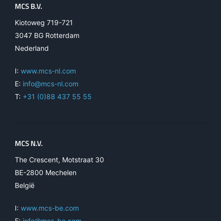
MCS B.V.
Kiotoweg 719-721
3047 BG Rotterdam
Nederland
I:
www.mcs-nl.com
E:
info@mcs-nl.com
T:
+31 (0)88 437 55 55
MCS N.V.
The Crescent, Motstraat 30
BE-2800 Mechelen
België
I:
www.mcs-be.com
E:
info@mcs-be.com