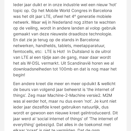
Ieder jaar duikt er in onze industrie wel een nieuw ‘hot’
topic op. Op het Mobile World Congres in Barcelona
was het dit jaar LTE, ofwel het 4
generatie mobiele
e
netwerk. Waar wij in Nederland nog zitten te wachten
op de veiling, wordt in andere landen al volop gebruik
gemaakt van deze nieuwste draadloze technologie.
En dat zie je terug op de stands in Barcelona:
netwerken, handhelds, tablets, meetapparatuur,
femtocells, etc: LTE is Hot! In Duitsland is de uitrol
van LTE al een tijdje aan de gang, maar daar wordt
het als W-DSL vermarkt. Uit Scandinavië horen we al
downloadsnelheden tot 100mb en dat is nog maar het
begin!
Een andere kreet die meer en meer opduikt & wellicht
de beurs van volgend jaar beheerst is ’the internet of
things’. Zeg maar Machine-2-Machine versie2. M2M
was al eerder hot, maar nu dus even ‘not’. Je kunt niet
ieder jaar dezelfde kreet gebruiken natuurlijk, dus
wordt er gewoon een nieuwe kreet geïntroduceerd. Dit
jaar werd al ‘social internet of things’ of ‘The internet of
everything’ gebezigd. Dat alles in de toekomst met
elkaar ‘praat’ is niet te vermijden. Dat de gsm