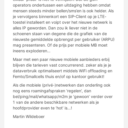
operators ondertussen een uitdaging hebben omdat
mensen steeds minder bellen/sms’en is ook helder. Als
je vervolgens binnenkort een SIP-Client op je LTE-
toestel installeert en voipt over het nieuwe netwerk is
alles IP geworden. Dan zou ik liever niet in de
schoenen staan van degene die de grafiek van de
nieuwste gemiddelde opbrengst per gebruiker (ARPU)
mag presenteren. Of de prijs per mobiele MB moet
ineens exploderen…
Maar met een paar nieuwe mobiele aanbieders erbij
blijven die tarieven vast concurrerend. zeker als je je
dataverbruik optimaliseert middels WiFi offloading en
Femto/Smallcells thuis en/of op kantoor gebruikt!
Als die mobiele (privé-)netwerken dan onderling ook
nog eens roamingafspraken ‘regelen’, dan
bel/ping/mail/whatsapp/m2m je ‘gewoon’ verder over
1 van de andere beschikbare netwerken als je
hoofdprovider even te ‘hot’ is…!
Martin Wildeboer