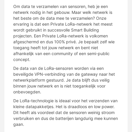
Om data te verzamelen van sensoren, heb je een
netwerk nodig in het gebouw. Maar welk netwerk is
het beste om de data mee te verzamelen? Onze
ervaring is dat een Private LoRa-netwerk het meest
wordt gebruikt in succesvolle Smart Building
projecten. Een
P
rivate
LoRa-
netwerk is volkomen
afgeschermd en dus 100% privé. Je bepaalt zelf wie
toegang heeft tot jouw netwerk en bent niet
afhankelijk van een community of een semi-public
concept.
De data van de
LoRa-
sensoren
worden
via een
beveiligde
VPN-verbinding
van de gateway naar het
netwerk
platform gestuurd. Je data blijft dus veilig
binnen jouw netwerk en is niet toegankelijk voor
onbevo
egden
.
De LoRa-technologie is ideaal voor het verzenden van
kleine datapakketjes. Het is draadloos en low power.
Dit heeft als voordeel dat de sensoren weinig stroom
verbruiken en dus de batterijen langdurig mee kunnen
gaan.