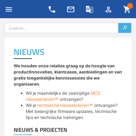
Private LoRaWAN
4G/5G IoT oplossingen
Blog
support/retour aanvraag
Nieuws
Evenementen
Password Generator
Onze partners
4G/LTE & 5G
LoRa IoT oplossingen
NIEUWS
Kennis archief
Technische nieuwsbrief
Ons team
All-in-one routers
Private netwerken
Whitepapers
Dienstbeschrijvingen
Newsflash
NB-IoT/LTE-M & 5G RedCap
Lease oplossingen
We houden onze relaties graag op de hoogte van
productinnovaties, klantcases, aanbiedingen en van
Podcasts
Contact
Duurzaamheid & MCS
gratis toegankelijke kennissessies die we
IoT data SIM’s
Remote management
organiseren.
IoT Lab
VADnet lidmaatschap
Wil je maandelijks de veelzijdige
MCS
Antennes & meetapparatuur
Sensor monitoring IP/NB-IoT
nieuwsbrieven
ontvangen?
AI Affairs
Vacatures
Wil je
technische nieuwsbrieven
ontvangen?
Industrial IoT
Maatwerk
Met belangrijke firmware updates, technische
Smart Week of IoT
Contact & vestigingen
tips en technische trainingen.
IoT protocol conversie
Specials
NIEUWS & PROJECTEN