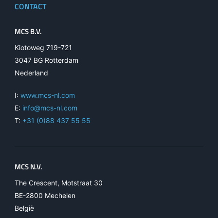
CONTACT
MCS B.V.
Kiotoweg 719-721
3047 BG Rotterdam
Nederland
I:
www.mcs-nl.com
E:
info@mcs-nl.com
T:
+31 (0)88 437 55 55
MCS N.V.
The Crescent, Motstraat 30
BE-2800 Mechelen
België