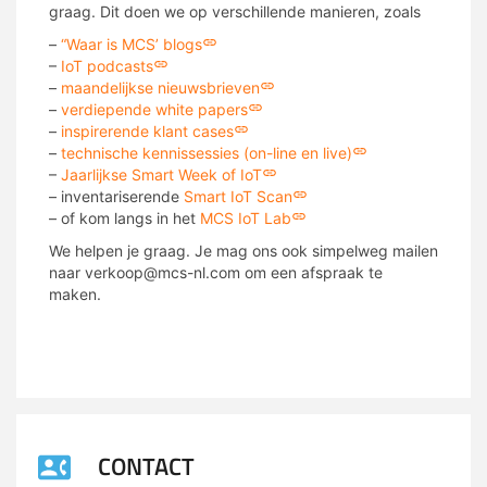
graag. Dit doen we op verschillende manieren, zoals
–
“Waar is MCS’ blogs
–
IoT podcasts
–
maandelijkse nieuwsbrieven
–
verdiepende white papers
–
inspirerende klant cases
–
technische kennissessies (on-line en live)
–
Jaarlijkse Smart Week of IoT
– inventariserende
Smart IoT Scan
– of kom langs in het
MCS IoT Lab
We helpen je graag. Je mag ons ook simpelweg mailen
naar verkoop@mcs-nl.com om een afspraak te
maken.
CONTACT