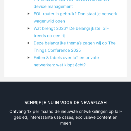
device management
EOL-router in gebruik? Dan staat je netwerk
wagenwijd open
Wat brengt 2026? De belangrijkste IoT-
trends op een rij
Deze belangrijke thema’s zagen wij op The
Things Conference 2025
Feiten & fabels over IoT en private
netwerken: wat klopt écht?
SCHRIJF JE NU IN VOOR DE NEWSFLASH
Ontvang 1x per maand de nieuwste ontwikkelingen op loT-
gebied, interessante use cases, exclusieve content en
meer!