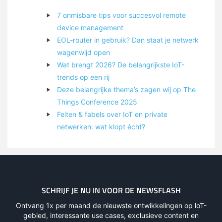
7 onmisbare tips voor succesvol remote
device management
EOL-router in gebruik? Dan staat je netwerk
wagenwijd open
Wat brengt 2026? De belangrijkste IoT-
trends op een rij
Deze belangrijke thema’s zagen wij op The
Things Conference 2025
Feiten & fabels over IoT en private
netwerken: wat klopt écht?
SCHRIJF JE NU IN VOOR DE NEWSFLASH
Ontvang 1x per maand de nieuwste ontwikkelingen op loT-
gebied, interessante use cases, exclusieve content en