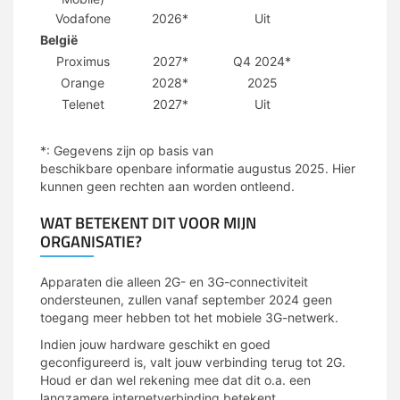
Vodafone
2026*
Uit
België
Proximus
2027*
Q4 2024*
Orange
2028*
2025
Telenet
2027*
Uit
MCS
*: Gegevens zijn op basis van
beschikbare
openbare
informatie
augustus
2025. Hier
kunnen geen rechten aan worden ontleend.
WAT BETEKENT DIT VOOR MIJN
ORGANISATIE?
Apparaten die alleen 2G- en 3G-connectiviteit
ondersteunen, zullen vanaf september 2024 geen
toegang meer hebben tot het mobiele 3G-netwerk.
Indien jouw hardware geschikt en goed
geconfigureerd is, valt jouw verbinding terug tot 2G.
Houd er dan wel rekening mee dat dit o.a. een
langzamere internetverbinding betekent.