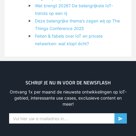
Wat brengt 2026? De belangrijkste IoT-
trends op een rij
Deze belangrijke thema’s zagen wij op The
Things Conference 2025
Feiten & fabels over IoT en private
netwerken: wat klopt écht?
SCHRIJF JE NU IN VOOR DE NEWSFLASH
Ontvang 1x per maand de nieuwste ontwikkelingen op loT-
gebied, interessante use cases, exclusieve content en
meer!