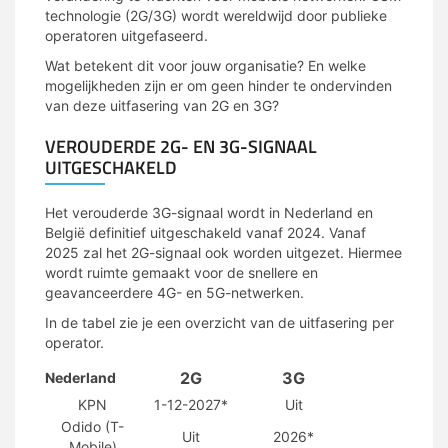
technologie (2G/3G) wordt wereldwijd door publieke
operatoren uitgefaseerd.
Wat betekent dit voor jouw organisatie? En welke
mogelijkheden zijn er om geen hinder te ondervinden
van deze uitfasering van 2G en 3G?
VEROUDERDE 2G- EN 3G-SIGNAAL
UITGESCHAKELD
Het verouderde 3G-signaal wordt in Nederland en
België definitief uitgeschakeld vanaf 2024. Vanaf
2025 zal het 2G-signaal ook worden uitgezet. Hiermee
wordt ruimte gemaakt voor de snellere en
geavanceerdere 4G- en 5G-netwerken.
In de tabel zie je een overzicht van de uitfasering per
operator.
2G
3G
Nederland
KPN
1-12-2027*
Uit
Odido (T-
Uit
2026*
Mobile)