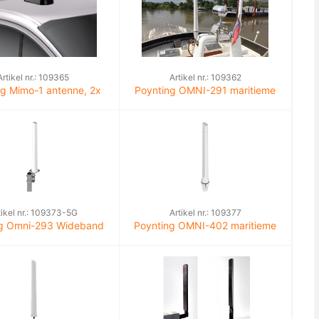
Artikel nr.: 109365
Artikel nr.: 109362
ng Mimo-1 antenne, 2x
Poynting OMNI-291 maritieme
 WiFi, 1x GPS voertuig
antenne omni-directioneel 7dBi
tikel nr.: 109373-5G
Artikel nr.: 109377
ng Omni-293 Wideband
Poynting OMNI-402 maritieme
LTE antenne, 9dBi
antenne omni-directioneel
6.2dBi