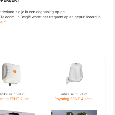
OPEREERT
ederland zie je in een oogopslag op de
elecom. In België wordt het frequentieplan gepubliceerd in
es
.
Artikel nr.: 109421
Artikel nr.: 109422
nting EPNT-2 uni-
Poynting EPNT-4 omni-
onele LTE/5G antenne &
directionele LTE/5G antenne &
WiFi CPE
WiFi CPE