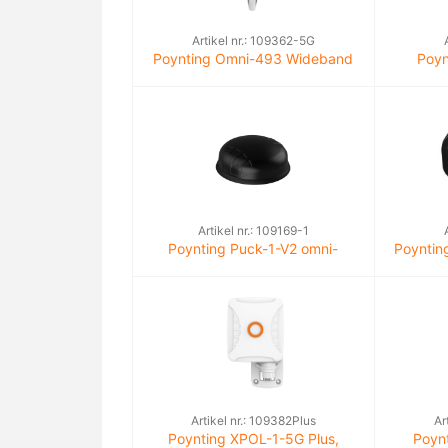
Artikel nr.: 109362-5G
Poynting Omni-493 Wideband
Poyn
5G/LTE maritieme antenne,
wideba
9dBi
Artikel nr.: 109169-1
Poynting Puck-1-V2 omni-
Poyntin
antenne 6 dBi SMA(m) Siso LTE
6 dBi 
Artikel nr.: 109382Plus
Ar
Poynting XPOL-1-5G Plus,
Poyn