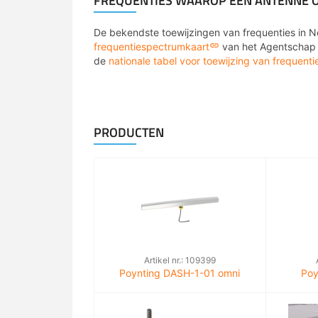
FREQUENTIES WAAROP EEN ANTENNE 
De bekendste toewijzingen van frequenties in N
frequentiespectrumkaart
van het Agentschap T
de
nationale tabel voor toewijzing van frequenti
PRODUCTEN
Artikel nr.: 109399
Poynting DASH-1-01 omni
Poy
wideband antenne 4dBi right
directi
angle SMA