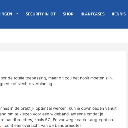
INGEN
SECURITY IN IOT
SHOP
KLANTCASES
KENNIS
or de totale toepassing, maar dit zou het nooit moeten zijn.
goede of slechte verbinding.
nes in de praktijk optimaal werken, kun je downloaden vanuit
elang om te kiezen voor een wideband-antenne omdat je
e bandbreedtes, zoals 5G. En vanwege carrier aggregation.
s”
toont een overzicht van de bandbreedtes.