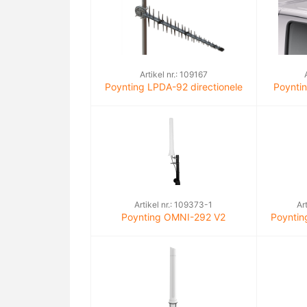
Artikel nr.: 109167
Poynting LPDA-92 directionele
Poynti
antenne 11dBi SMA (m)
LTE, 2x
Artikel nr.: 109373-1
Ar
Poynting OMNI-292 V2
Poynti
wideband antenne
5G/