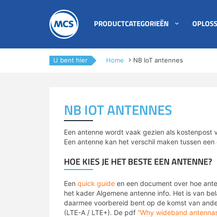
PRODUCTCATEGORIEËN
OPLOSS
Private LoRaWAN
4G/5G IoT oplossingen
Blog
support/retour aanvraag
Nieuws
Evenementen
Password Generator
Onze partners
U bent hier
Home
NB IoT antennes
4G/LTE & 5G
LoRa IoT oplossingen
Kennis archief
Technische nieuwsbrief
Ons team
All-in-one routers
Private netwerken
Whitepapers
Dienstbeschrijvingen
Newsflash
NB IOT ANTENNES
NB-IoT/LTE-M & 5G RedCap
Lease oplossingen
Podcasts
Contact
Duurzaamheid & MCS
IoT data SIM’s
Remote management
Een antenne wordt vaak gezien als kostenpost vo
Een antenne kan het verschil maken tussen een 
IoT Lab
VADnet lidmaatschap
Antennes & meetapparatuur
Sensor monitoring IP/NB-IoT
HOE KIES JE HET BESTE EEN ANTENNE?
AI Affairs
Vacatures
Industrial IoT
Maatwerk
Een
quick guide
en een document over hoe anten
Smart Week of IoT
Contact & vestigingen
het kader Algemene antenne info. Het is van b
IoT protocol conversie
Specials
daarmee voorbereid bent op de komst van ander
(LTE-A / LTE+). De pdf
“Why wideband antenna