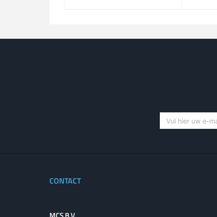
Omni, 5m low loss cable
antenne
SMA(m), 4x4 MiMo, 7dBi
CONTACT
MCS B.V.