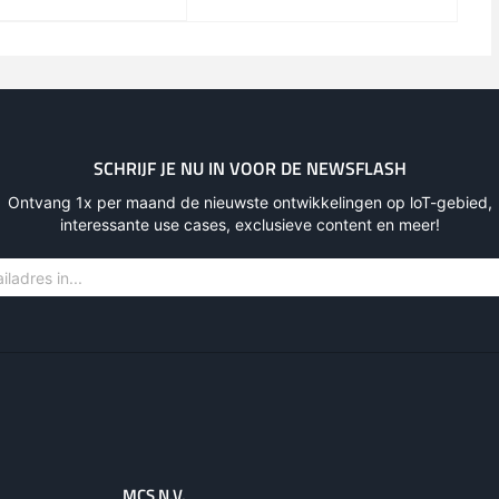
 MiMo high-gain panel
11dBi
SCHRIJF JE NU IN VOOR DE NEWSFLASH
Ontvang 1x per maand de nieuwste ontwikkelingen op loT-gebied,
interessante use cases, exclusieve content en meer!
MCS N.V.