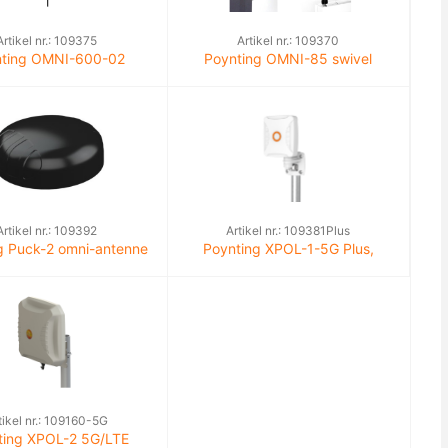
Artikel nr.: 109375
Artikel nr.: 109370
ting OMNI-600-02
Poynting OMNI-85 swivel
nd antenne 2x SMA(m)
antenne omni-directioneel 2,5
5m 2x2 MiMo
dBi
Artikel nr.: 109392
Artikel nr.: 109381Plus
g Puck-2 omni-antenne
Poynting XPOL-1-5G Plus,
SMA(m) 2x2 MiMo LTE
Omni, 5m low loss cable
SMA(m), 2x2 MiMo, 6dBi
tikel nr.: 109160-5G
ting XPOL-2 5G/LTE