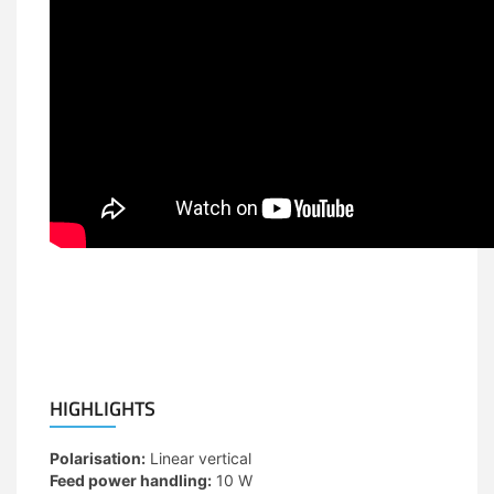
OMNI85, OMNI-85, OMNI 85, antenne, antenna, LTE
antenna, 4G antenne, 4G antenna, LTE antenne, LTE,
antenna, omnidirectional, omni-directional, omni-
directioneel, omni directioneel
HIGHLIGHTS
Polarisation:
Linear vertical
Feed power handling:
10 W