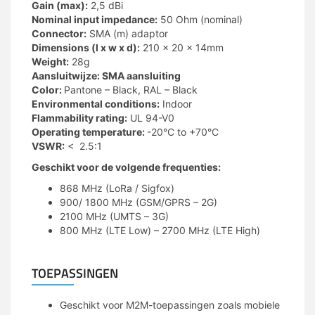
Gain (max):
2,5 dBi
Nominal input impedance:
50 Ohm (nominal)
Connector:
SMA (m) adaptor
Dimensions (l x w x d):
210 x 20 x 14mm
Weight:
28g
Aansluitwijze: SMA aansluiting
Color:
Pantone – Black, RAL – Black
Environmental conditions:
Indoor
Flammability rating:
UL 94-V0
Operating temperature:
-20°C to +70°C
VSWR:
< 2.5:1
Geschikt voor de volgende frequenties:
868 MHz (LoRa / Sigfox)
900/ 1800 MHz (GSM/GPRS – 2G)
2100 MHz (UMTS – 3G)
800 MHz (LTE Low) – 2700 MHz (LTE High)
TOEPASSINGEN
Geschikt voor M2M-toepassingen zoals mobiele