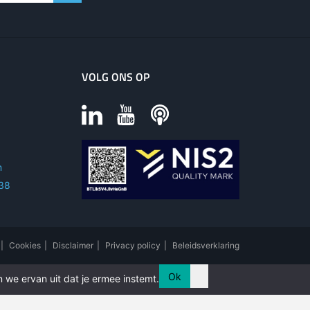
VOLG ONS OP
m
 38
|
Cookies
|
Disclaimer
|
Privacy policy
|
Beleidsverklaring
Ok
 we ervan uit dat je ermee instemt.