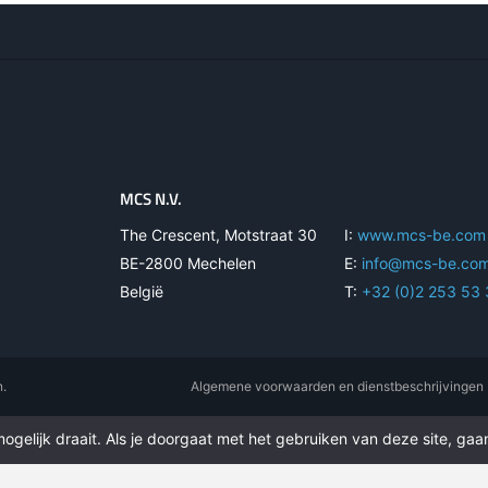
MCS N.V.
The Crescent, Motstraat 30
I:
www.mcs-be.com
BE-2800 Mechelen
E:
info@mcs-be.co
België
T:
+32 (0)2 253 53
n.
Algemene voorwaarden en dienstbeschrijvingen
gelijk draait. Als je doorgaat met het gebruiken van deze site, gaan