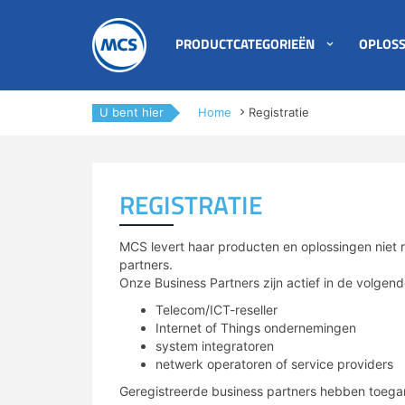
PRODUCTCATEGORIEËN
OPLOSS
Private LoRaWAN
4G/5G IoT oplossingen
Blog
support/retour aanvraag
Nieuws
Evenementen
Password Generator
Onze partners
U bent hier
Home
Registratie
4G/LTE & 5G
LoRa IoT oplossingen
Kennis archief
Technische nieuwsbrief
Ons team
All-in-one routers
Private netwerken
Whitepapers
Dienstbeschrijvingen
Newsflash
REGISTRATIE
NB-IoT/LTE-M & 5G RedCap
Lease oplossingen
Podcasts
Contact
Duurzaamheid & MCS
IoT data SIM’s
Remote management
MCS levert haar producten en oplossingen niet r
partners.
IoT Lab
VADnet lidmaatschap
Antennes & meetapparatuur
Sensor monitoring IP/NB-IoT
Onze Business Partners zijn actief in de volgen
AI Affairs
Vacatures
Telecom/ICT-reseller
Industrial IoT
Maatwerk
Internet of Things ondernemingen
Smart Week of IoT
Contact & vestigingen
system integratoren
IoT protocol conversie
Specials
netwerk operatoren of service providers
Geregistreerde business partners hebben toegan