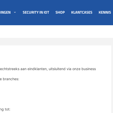
INGEN
SECURITY IN IOT
SHOP
KLANTCASES
KENNIS
echtstreeks aan eindklanten, uitsluitend via onze business
de branches:
g tot: