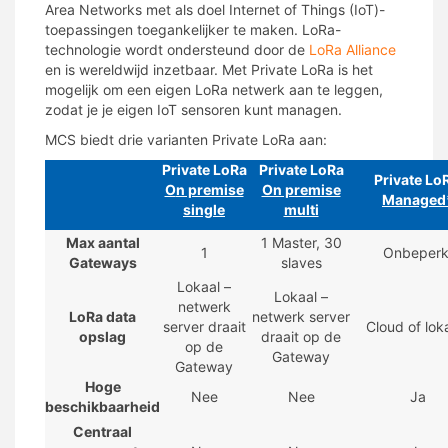
Area Networks met als doel Internet of Things (IoT)-
toepassingen toegankelijker te maken. LoRa-
technologie wordt ondersteund door de
LoRa Alliance
en is wereldwijd inzetbaar. Met Private LoRa is het
mogelijk om een eigen LoRa netwerk aan te leggen,
zodat je je eigen IoT sensoren kunt managen.
MCS biedt drie varianten Private LoRa aan:
Private LoRa
Private LoRa
Private Lo
O
n premise
On premise
Managed
single
multi
Max aantal
1 Master, 30
1
Onbeperk
Gateways
slaves
Lokaal –
Lokaal –
netwerk
LoRa data
netwerk server
server draait
Cloud of lok
opslag
draait op de
op de
Gateway
Gateway
Hoge
Nee
Nee
Ja
beschikbaarheid
Centraal