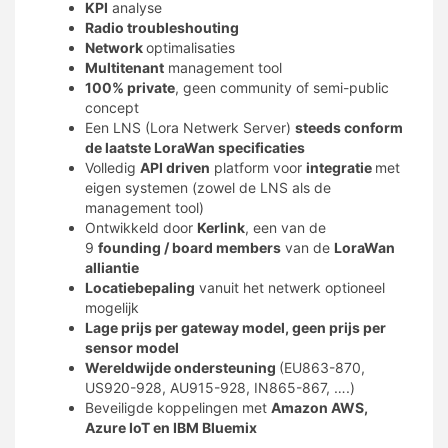
KPI
analyse
Radio
troubleshouting
Network
optimalisaties
Multitenant
management tool
100% private
, geen community of semi-public
concept
Een LNS (Lora Netwerk Server)
steeds conform
de laatste LoraWan specificaties
Volledig
API driven
platform voor
integratie
met
eigen systemen (zowel de LNS als de
management tool)
Ontwikkeld door
Kerlink
, een van de
9
founding / board members
van de
LoraWan
alliantie
Locatiebepaling
vanuit het netwerk optioneel
mogelijk
Lage prijs per gateway model, geen prijs per
sensor model
Wereldwijde ondersteuning
(EU863-870,
US920-928, AU915-928, IN865-867, ….)
Beveiligde koppelingen met
Amazon AWS,
Azure IoT en IBM Bluemix