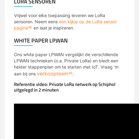
LORA SENSOREN
Vrijwel voor elke toepassing leveren we LoRa
sensoren. Neem eens
een kijkje op de LoRa sensor
pagina
en laat je inspireren.
WHITE PAPER LPWAN
Ons white paper LPWAN vergelijkt de verschillende
LPWAN technieken (o.a. Private LoRa) en biedt een
helder stappenplan om te starten met IoT. Vraag ‘m
verkoopteam
.
aan bij ons
Referentie video: Private LoRa netwerk op Schiphol
uitgelegd in 2 minuten
MCS