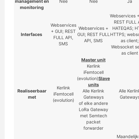
management en
Nee
Nee
Ja
monitoring
Webservices +
REST FULL A
Webservices
Webservices +
HATEQAS; H
+ GUI; REST
Interfaces
GUI; REST FULL
HTTPS; webs
FULL API,
API, SMS
as client;
SMS
Websocket s
as client
Master unit
Kerlink
iFemtocell
(evolution)
Slave
units
Kerlink
Realiseerbaar
Alle Kerlink
Alle Kerlin
iFemtocell
met
Gateways
Gateway
(evolution)
of elke andere
LoRa Gateway
met Semtech
packet
forwarder
Maandelijk