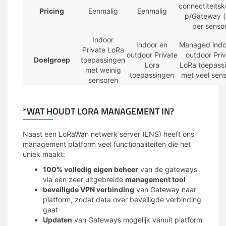
connectiteits
Pricing
Eenmalig
Eenmalig
p/Gateway (
per senso
Indoor
Indoor en
Managed indo
Private LoRa
outdoor Private
outdoor Pri
Doelgroep
toepassingen
Lora
LoRa toepass
met weinig
toepassingen
met veel sen
sensoren
*WAT HOUDT LORA MANAGEMENT IN?
Naast een LoRaWan netwerk server (LNS) heeft ons
management platform veel functionaliteiten die het
uniek maakt:
100% volledig eigen beheer
van de gateways
via een zeer uitgebreide
management tool
beveiligde VPN verbinding
van Gateway naar
platform, zodat data over beveiligde verbinding
gaat
Updaten
van Gateways mogelijk vanuit platform