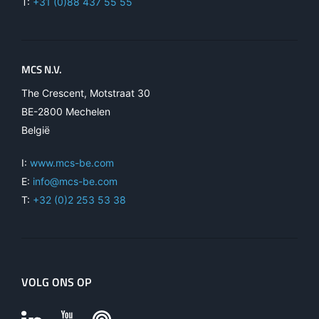
T:
+31 (0)88 437 55 55
MCS N.V.
The Crescent, Motstraat 30
BE-2800 Mechelen
België
I:
www.mcs-be.com
E:
info@mcs-be.com
T:
+32 (0)2 253 53 38
VOLG ONS OP