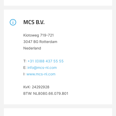
MCS B.V.
Kiotoweg 719-721
3047 BG Rotterdam
Nederland
T:
+31 (0)88 437 55 55
E:
info@mcs-nl.com
I:
www.mcs-nl.com
KvK: 24292928
BTW: NL8080.66.079.B01