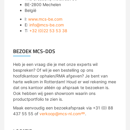
BE-2800 Mechelen
België
I:
www.mcs-be.com
E:
info@mcs-be.com
T:
+32 (0)22 53 53 38
mcs
BEZOEK MCS-DDS
Heb je een vraag die je met onze experts wil
bespreken? Of wil je een bestelling op ons
hoofdkantoor ophalen/RMA afgeven? Je bent van
harte welkom in Rotterdam! Houd er wel rekening mee
dat ons kantoor alléén op afspraak te bezoeken is.
Ook hebben wij geen showroom waarin ons
productportfolio te zien is.
Maak eenvoudig een bezoekafspraak via +31 (0) 88
437 55 55 of
verkoop@mcs-nl.com
.