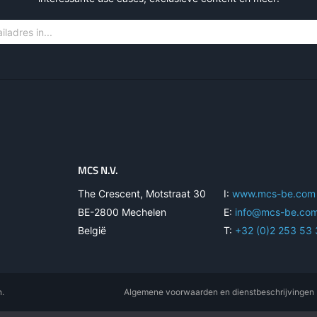
MCS N.V.
The Crescent, Motstraat 30
I:
www.mcs-be.com
BE-2800 Mechelen
E:
info@mcs-be.co
België
T:
+32 (0)2 253 53
n.
Algemene voorwaarden en dienstbeschrijvingen