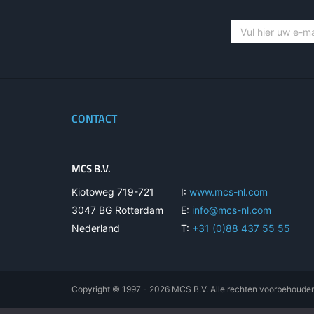
CONTACT
MCS B.V.
Kiotoweg 719-721
I:
www.mcs-nl.com
3047 BG Rotterdam
E:
info@mcs-nl.com
Nederland
T:
+31 (0)88 437 55 55
Copyright © 1997 - 2026 MCS B.V. Alle rechten voorbehoude