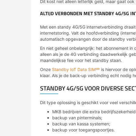
Dit kost niet alleen letterlijk geld, maar gaat ook
ALTIJD VERBONDEN MET STANDBY 4G/5G I
Met een standy 4G/5G internetverbinding draait 
internetstoring. Valt de hoofdverbinding (intern
automatisch opgevangen door de standby verbi
En niet geheel onbelangrijk: het abonnement in 
alleen als je de 4G verbinding daadwerkelijk gebr
maandelijkse fee voor het standby staan.
Onze
Standby IoT Data SIM
is hiervoor de opl
klaar. Als je de back-up verbinding echt nodig h
STANDBY 4G/5G VOOR DIVERSE SE
Dit type oplossing is geschikt voor veel verschil
MKB bedrijven die extra bedrijfszekerhei
backup van pinterminals;
backup van kassa systemen;
backup voor toegangspoortjes.