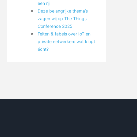
een rij
Deze belangrijke thema’s
zagen wij op The Things
Conference 2025
Feiten & fabels over IoT en
private netwerken: wat klopt
écht?