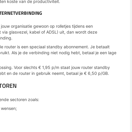
 ten koste van de productiviteit.
NTERNETVERBINDING
jouw organisatie gewoon op rolletjes tijdens een
et via glasvezel, kabel of ADSL) uit, dan wordt deze
nding.
de router is een speciaal standby abonnement. Je betaalt
uikt. Als je de verbinding niet nodig hebt, betaal je een lage
ossing. Voor slechts € 1,95 p/m staat jouw router standby
ebt en de router in gebruik neemt, betaal je € 6,50 p/GB.
CTOREN
lende sectoren zoals:
d wensen;