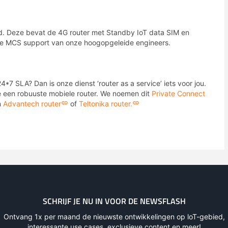
. Deze bevat de 4G router met Standby IoT data SIM en
de MCS support van onze hoogopgeleide engineers.
7 SLA? Dan is onze dienst ‘router as a service’ iets voor jou.
e een robuuste mobiele router. We noemen dit
Private Connect
n
Advantech router
of
Teltonika router.
SCHRIJF JE NU IN VOOR DE NEWSFLASH
Ontvang 1x per maand de nieuwste ontwikkelingen op loT-gebied,
interessante use cases, exclusieve content en meer!