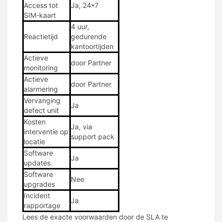
Access tot
Ja, 24*7
SIM-kaart
4 uur,
Reactietijd
gedurende
kantoortijden
Actieve
door Partner
monitoring
Actieve
door Partner
alarmering
Vervanging
Ja
defect unit
Kosten
Ja, via
interventie op
support pack
locatie
Software
Ja
updates
Software
Nee
upgrades
Incident
Ja
rapportage
Lees de exacte voorwaarden door de SLA te