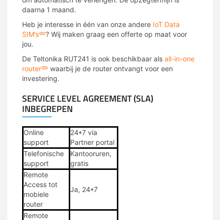
daarna 1 maand.
Heb je interesse in één van onze andere
IoT Data
SIM’s
? Wij maken graag een offerte op maat voor
jou.
De Teltonika RUT241 is ook beschikbaar als
all-in-one
router
waarbij je de router ontvangt voor een
investering.
SERVICE LEVEL AGREEMENT (SLA)
INBEGREPEN
Online
24*7 via
support
Partner portal
Telefonische
Kantooruren,
support
gratis
Remote
Access tot
Ja, 24*7
mobiele
router
Remote