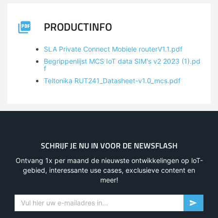
PRODUCTINFO
SLA Private Connect Mobiele routerV1.1.pdf
Begrippenlijst MCS IoT data SIM's v2 2023 (1).pd
f
Teltonika RUT241_Datasheet-v1.0_mcs.pdf
SCHRIJF JE NU IN VOOR DE NEWSFLASH
Ontvang 1x per maand de nieuwste ontwikkelingen op loT-
gebied, interessante use cases, exclusieve content en
meer!