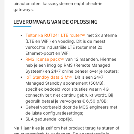
pinautomaten, kassasystemen en/of check-in
gateways.
LEVEROMVANG VAN DE OPLOSSING
Teltonika RUT241 LTE router
met 2x antenne
(LTE en WiFi) en voeding. Dit is de meest
verkochte industriële LTE router met 2x
Ethernet-poort en WiFi;
RMS license pack
van 12 maanden. Hiermee
heb je een inlog op RMS (Remote Managed
Systeem) en 24*7 online beheer over je routers;
IoT Standby data SIM
. Dit is een 24*7
Managed Standby abonnement (50MB),
specifiek bedoeld voor situaties waarin 4G
connectiviteit niet continu gebruikt wordt. Bij
gebruik betaal je vervolgens € 6,50 p/GB;
Geheel voorbereid door de MCS engineers met
de juiste configuratiesettings;
SLA gedurende looptijd.
Na 1 jaar kies je zelf om het product terug te sturen of
om automatisch te verlengen. De opzegtermijn is