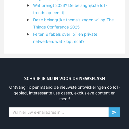
Wat brengt 2026? De belangrijkste IoT-
trends op een rij
Deze belangrijke thema’s zagen wij op The
Things Conference 2025
Feiten & fabels over IoT en private
netwerken: wat klopt écht?
SCHRIJF JE NU IN VOOR DE NEWSFLASH
Ontvang 1x per maand de nieuwste ontwikkelingen op loT-
gebied, interessante use cases, exclusieve content en
meer!