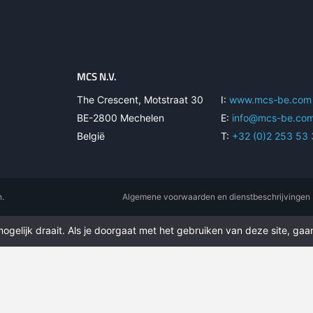
MCS N.V.
The Crescent, Motstraat 30
I:
www.mcs-be.com
BE-2800 Mechelen
E:
info@mcs-be.co
België
T:
+32 (0)2 253 53
n.
Algemene voorwaarden en dienstbeschrijvingen
gelijk draait. Als je doorgaat met het gebruiken van deze site, gaan