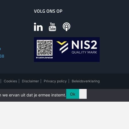
VOLG ONS OP
m
 38
|
Cookies
|
Disclaimer
|
Privacy policy
|
Beleidsverklaring
Ok
 we ervan uit dat je ermee instemt.