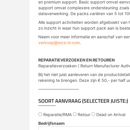
en premium support. Basic support omvat eenvou
support omvat complexere ondersteuning zoals b
dataverwerking. De packs variëren van 5 tot 100 
Alle support activiteiten worden afgeboekt van
zo inzicht in waar hun support pack aan is best
Neem voor meer informatie en aanschaf van ee
verkoop@mcs-nl.com
.
mcs
REPARATIEVERZOEKEN EN RETOUREN
Reparatieverzoeken / Return Manufacturer Author
Bij het niet juist aanleveren van de productdet
rekening te brengen. Deze zijn € 50,- per half uu
——————————
SOORT AANVRAAG (SELECTEER JUISTE:)
Reparatie/RMA
Retour
Dead on Arrival
Bedrijfsnaam