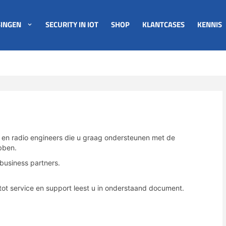
INGEN
SECURITY IN IOT
SHOP
KLANTCASES
KENNIS
n radio engineers die u graag ondersteunen met de
bben.
 business partners.
ot service en support leest u in onderstaand document.