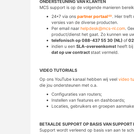
ONDERSTEUNING VAN KLANTEN
MCS support is op de volgende manieren bereik
24*7 via ons
partner portaal
. Hier tref
versies van de diverse producten.
Per email naar
helpdesk@mcs-nl.com
. Ge
product/dienst het gaat. Zo kunnen we u
telefonisch op 088-437 55 30 (NL)
of
02
indien u een
SLA-overeenkomst
heeft bi
dat op uw contract
staat vermeld.
mcs
VIDEO TUTORIALS
Op ons YouTube kanaal hebben wij veel
video tu
die jou ondersteunen met o.a.
Configuraties van routers;
Instellen van features en dashboards;
Locaties, gebruikers en groepen aanmake
mcs
BETAALDE SUPPORT OP BASIS VAN SUPPORT
Support wordt verleend op basis van aan te sch