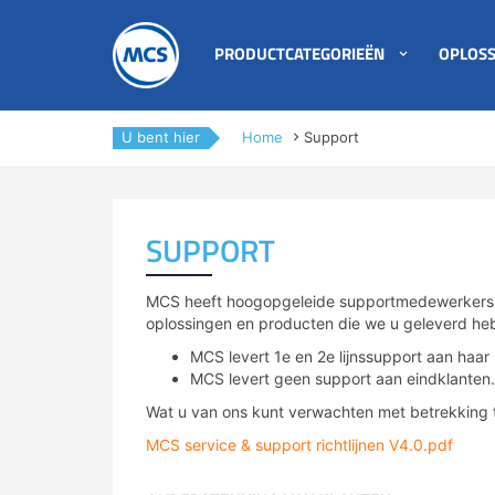
PRODUCTCATEGORIEËN
OPLOSS
Private LoRaWAN
4G/5G IoT oplossingen
Blog
support/retour aanvraag
Nieuws
Evenementen
Password Generator
Onze partners
U bent hier
Home
Support
4G/LTE & 5G
LoRa IoT oplossingen
Kennis archief
Technische nieuwsbrief
Ons team
All-in-one routers
Private netwerken
Whitepapers
Dienstbeschrijvingen
Newsflash
SUPPORT
NB-IoT/LTE-M & 5G RedCap
Lease oplossingen
Podcasts
Contact
Duurzaamheid & MCS
IoT data SIM’s
Remote management
MCS heeft hoogopgeleide supportmedewerkers e
oplossingen en producten die we u geleverd he
IoT Lab
VADnet lidmaatschap
Antennes & meetapparatuur
Sensor monitoring IP/NB-IoT
MCS levert 1e en 2e lijnssupport aan haar
AI Affairs
Vacatures
MCS levert geen support aan eindklanten.
Industrial IoT
Maatwerk
Wat u van ons kunt verwachten met betrekking t
Smart Week of IoT
Contact & vestigingen
IoT protocol conversie
Specials
MCS service & support richtlijnen V4.0.pdf