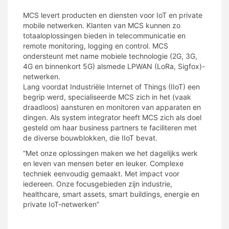
MCS levert producten en diensten voor IoT en private
mobile netwerken. Klanten van MCS kunnen zo
totaaloplossingen bieden in telecommunicatie en
remote monitoring, logging en control. MCS
ondersteunt met name mobiele technologie (2G, 3G,
4G en binnenkort 5G) alsmede LPWAN (LoRa, Sigfox)-
netwerken.
Lang voordat Industriële Internet of Things (IIoT) een
begrip werd, specialiseerde MCS zich in het (vaak
draadloos) aansturen en monitoren van apparaten en
dingen. Als system integrator heeft MCS zich als doel
gesteld om haar business partners te faciliteren met
de diverse bouwblokken, die IIoT bevat.
“Met onze oplossingen maken we het dagelijks werk
en leven van mensen beter en leuker. Complexe
techniek eenvoudig gemaakt. Met impact voor
iedereen. Onze focusgebieden zijn industrie,
healthcare, smart assets, smart buildings, energie en
private IoT-netwerken”