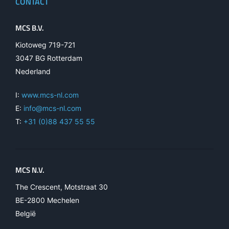
CONTACT
MCS B.V.
Kiotoweg 719-721
3047 BG Rotterdam
Nederland
I:
www.mcs-nl.com
E:
info@mcs-nl.com
T:
+31 (0)88 437 55 55
MCS N.V.
The Crescent, Motstraat 30
BE-2800 Mechelen
België