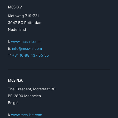
MCS B.V.
Kiotoweg 719-721
3047 BG Rotterdam
Nederland
I:
www.mcs-nl.com
E:
info@mcs-nl.com
T:
+31 (0)88 437 55 55
MCS N.V.
The Crescent, Motstraat 30
BE-2800 Mechelen
België
I:
www.mcs-be.com