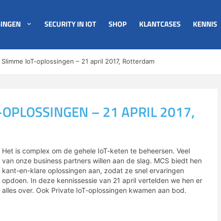
INGEN
SECURITY IN IOT
SHOP
KLANTCASES
KENNIS
’ Slimme IoT-oplossingen – 21 april 2017, Rotterdam
-OPLOSSINGEN – 21 APRIL 2017,
Het is complex om de gehele IoT-keten te beheersen. Veel
van onze business partners willen aan de slag. MCS biedt hen
kant-en-klare oplossingen aan, zodat ze snel ervaringen
opdoen. In deze kennissessie van 21 april vertelden we hen er
alles over. Ook Private IoT-oplossingen kwamen aan bod.