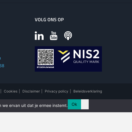
VOLG ONS OP
m
 38
|
Cookies
|
Disclaimer
|
Privacy policy
|
Beleidsverklaring
Ok
 we ervan uit dat je ermee instemt.