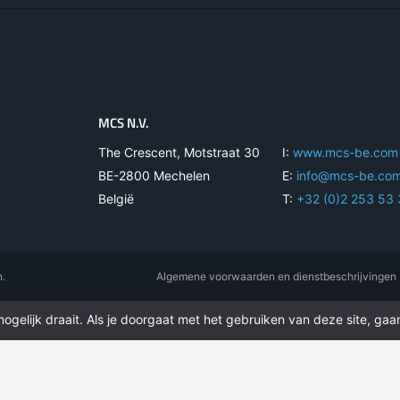
MCS N.V.
The Crescent, Motstraat 30
I:
www.mcs-be.com
BE-2800 Mechelen
E:
info@mcs-be.co
België
T:
+32 (0)2 253 53
n.
Algemene voorwaarden en dienstbeschrijvingen
gelijk draait. Als je doorgaat met het gebruiken van deze site, gaan