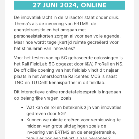
De innovatiekracht in de railsector staat onder druk.
Thema’s als de invoering van ERTMS, de
energietransitie en het omgaan met
personeelstekorten zorgen al voor een volle agenda.
Maar hoe wordt tegelijkertijd ruimte gecreëerd voor
het stimuleren van innovaties?
Voor het testen van op 5G gebaseerde oplossingen is
het Rail FieldLab 5G opgezet door I&W, ProRail en NS.
De officiële opening van het fieldlab vindt dit najaar
plaats in het Amersfoortse Railcenter. MCS is naast
TNO en TU Delft kennispartner in dit fieldlab.
Dit interactieve online rondetafelgesprek is ingegaan
op belangrijke vragen, zoals:
Wat kan de rol en betekenis zijn van innovaties
gedreven door 5G?
Kunnen we ruimte creëren voor vernieuwing te
midden van grote uitdagingen zoals de
invoering van ERTMS en de energietransitie,
terwijl er ook een tekort is aan personeel?