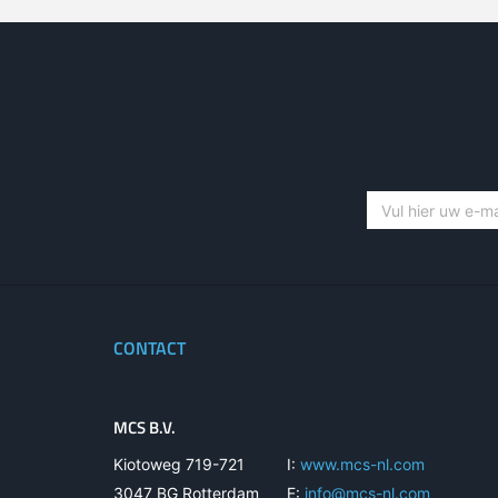
CONTACT
MCS B.V.
Kiotoweg 719-721
I:
www.mcs-nl.com
3047 BG Rotterdam
E:
info@mcs-nl.com