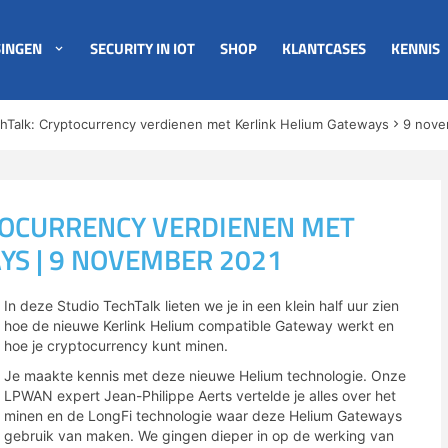
INGEN
SECURITY IN IOT
SHOP
KLANTCASES
KENNIS
hTalk: Cryptocurrency verdienen met Kerlink Helium Gateways
9 nove
TOCURRENCY VERDIENEN MET
YS | 9 NOVEMBER 2021
In deze Studio TechTalk lieten we je in een klein half uur zien
hoe de nieuwe Kerlink Helium compatible Gateway werkt en
hoe je cryptocurrency kunt minen.
Je maakte kennis met deze nieuwe Helium technologie. Onze
LPWAN expert Jean-Philippe Aerts vertelde je alles over het
minen en de LongFi technologie waar deze Helium Gateways
gebruik van maken. We gingen dieper in op de werking van