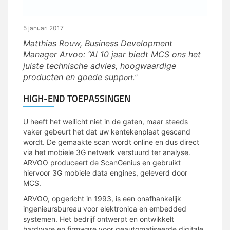
5 januari 2017
Matthias Rouw, Business Development
Manager Arvoo:
“
Al 10 jaar biedt MCS ons het
juiste technische advies, hoogwaardige
producten en goede supp
ort.
”
HIGH-END TOEPASSINGEN
U heeft het wellicht niet in de gaten, maar steeds
vaker gebeurt het dat uw kentekenplaat gescand
wordt. De gemaakte scan wordt online en dus direct
via het mobiele 3G netwerk verstuurd ter analyse.
ARVOO produceert de ScanGenius en gebruikt
hiervoor 3G mobiele data engines, geleverd door
MCS.
ARVOO, opgericht in 1993, is een onafhankelijk
ingenieursbureau voor elektronica en embedded
systemen. Het bedrijf ontwerpt en ontwikkelt
hardware en firmware voor geautomatiseerde digitale