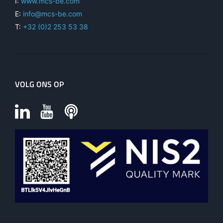
I:
www.mcs-be.com
E:
info@mcs-be.com
T:
+32 (0)2 253 53 38
VOLG ONS OP