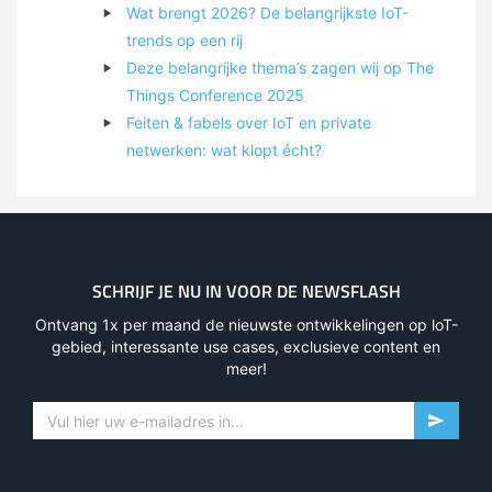
Wat brengt 2026? De belangrijkste IoT-
trends op een rij
Deze belangrijke thema’s zagen wij op The
Things Conference 2025
Feiten & fabels over IoT en private
netwerken: wat klopt écht?
SCHRIJF JE NU IN VOOR DE NEWSFLASH
Ontvang 1x per maand de nieuwste ontwikkelingen op loT-
gebied, interessante use cases, exclusieve content en
meer!