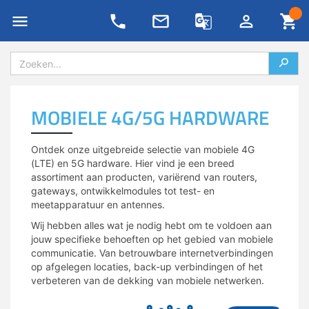
Private LoRaWAN
4G/5G IoT oplossingen
Blog
support/retour aanvraag
Nieuws
Evenementen
Password Generator
Onze partners
4G/LTE & 5G
LoRa IoT oplossingen
MOBIELE 4G/5G HARDWARE
Kennis archief
Technische nieuwsbrief
Ons team
All-in-one routers
Private netwerken
Whitepapers
Dienstbeschrijvingen
Newsflash
NB-IoT/LTE-M & 5G RedCap
Lease oplossingen
Ontdek onze uitgebreide selectie van mobiele 4G
(LTE) en 5G hardware. Hier vind je een breed
Podcasts
Contact
Duurzaamheid & MCS
assortiment aan producten, variërend van routers,
IoT data SIM’s
Remote management
gateways, ontwikkelmodules tot test- en
IoT Lab
VADnet lidmaatschap
meetapparatuur en antennes.
Antennes & meetapparatuur
Sensor monitoring IP/NB-IoT
Wij hebben alles wat je nodig hebt om te voldoen aan
AI Affairs
Vacatures
jouw specifieke behoeften op het gebied van mobiele
Industrial IoT
Maatwerk
communicatie. Van betrouwbare internetverbindingen
Smart Week of IoT
Contact & vestigingen
op afgelegen locaties, back-up verbindingen of het
IoT protocol conversie
Specials
verbeteren van de dekking van mobiele netwerken.