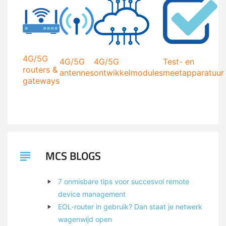
4G/5G
4G/5G
4G/5G
Test- en
routers &
antennes
ontwikkelmodules
meetapparatuur
gateways
MCS BLOGS
7 onmisbare tips voor succesvol remote
device management
EOL-router in gebruik? Dan staat je netwerk
wagenwijd open