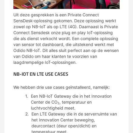
Uit deze gesprekken is een Private Connect
SensDesk-oplossing gekomen. Deze oplossing werkt
zowel op NB-IoT als op LTE (4G). Daarnaast is Private
Connect Sensdesk onze plug en play IoT-oplossing
die als dienst verkocht wordt. Een complete oplossing
van sensor tot dashboard, die uitstekend werkt met
Odido NB-IoT. Dit alles sluit perfect aan op de wensen
van Odido om haar klanten te voorzien van
laagdrempelige IoT-oplossingen.
NB-IOT EN LTE USE CASES
We hebben drie use cases geïnstalleerd, namelijk:
Een NB-IoT Gateway die in het Innovation
Center de CO
, temperatuur en
2
luchtvochtigheid meet.
Een LTE Gateway die in de serverruimte van
het Innovation Center beweging,
deurcontact (deur open/dicht) en
temperatuur meet.