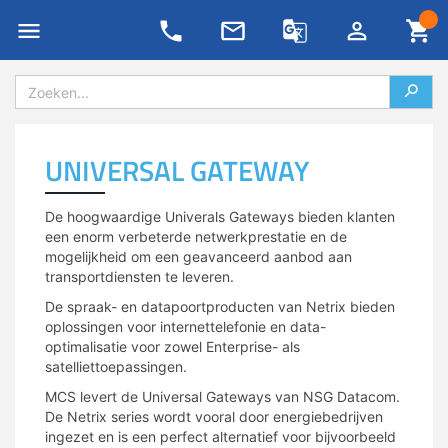
Private LoRaWAN
4G/5G IoT oplossingen
Blog
support/retour aanvraag
Nieuws
Evenementen
Password Generator
Onze partners
4G/LTE & 5G
LoRa IoT oplossingen
UNIVERSAL GATEWAY
Kennis archief
Technische nieuwsbrief
Ons team
All-in-one routers
Private netwerken
Whitepapers
Dienstbeschrijvingen
Newsflash
NB-IoT/LTE-M & 5G RedCap
Lease oplossingen
De hoogwaardige Univerals Gateways bieden klanten
een enorm verbeterde netwerkprestatie en de
Podcasts
Contact
Duurzaamheid & MCS
mogelijkheid om een ​​geavanceerd aanbod aan
IoT data SIM’s
Remote management
transportdiensten te leveren.
IoT Lab
VADnet lidmaatschap
De spraak- en datapoortproducten van Netrix bieden
Antennes & meetapparatuur
Sensor monitoring IP/NB-IoT
oplossingen voor internettelefonie en data-
AI Affairs
Vacatures
optimalisatie voor zowel Enterprise- als
Industrial IoT
Maatwerk
satelliettoepassingen.
Smart Week of IoT
Contact & vestigingen
MCS levert de Universal Gateways van NSG Datacom.
IoT protocol conversie
Specials
De Netrix series wordt vooral door energiebedrijven
ingezet en is een perfect alternatief voor bijvoorbeeld