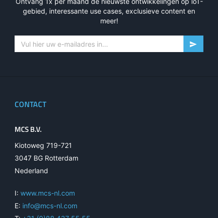
Ontvang 1x per maand de nieuwste ontwikkelingen op loT-
gebied, interessante use cases, exclusieve content en
meer!
CONTACT
MCS B.V.
Kiotoweg 719-721
3047 BG Rotterdam
Nederland
I:
www.mcs-nl.com
E:
info@mcs-nl.com