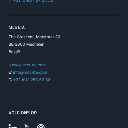
T:
+31 (0)88 437 55 55
MCS N.V.
The Crescent, Motstraat 30
BE-2800 Mechelen
België
I:
www.mcs-be.com
E:
info@mcs-be.com
T:
+32 (0)2 253 53 38
VOLG ONS OP