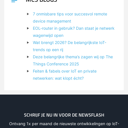
7 onmisbare tips voor succesvol remote
device management
EOL-router in gebruik? Dan staat je netwerk
wagenwijd open
Wat brengt 2026? De belangrijkste IoT-
trends op een rij
Deze belangrijke thema’s zagen wij op The
Things Conference 2025
Feiten & fabels over IoT en private
netwerken: wat klopt écht?
SCHRIJF JE NU IN VOOR DE NEWSFLASH
Ontvang 1x per maand de nieuwste ontwikkelingen op loT-