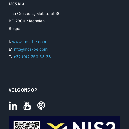
MCS N.V.
The Crescent, Motstraat 30
BE-2800 Mechelen
België
I:
www.mcs-be.com
E:
info@mcs-be.com
T:
+32 (0)2 253 53 38
VOLG ONS OP