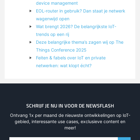
device management
EOL-router in gebruik? Dan staat je netwerk
wagenwijd open
Wat brengt 2026? De belangrijkste IoT-
trends op een rij
Deze belangrijke thema’s zagen wij op The
Things Conference 2025
Feiten & fabels over IoT en private
netwerken: wat klopt écht?
SCHRIJF JE NU IN VOOR DE NEWSFLASH
Ontvang 1x per maand de nieuwste ontwikkelingen op loT-
gebied, interessante use cases, exclusieve content en
meer!