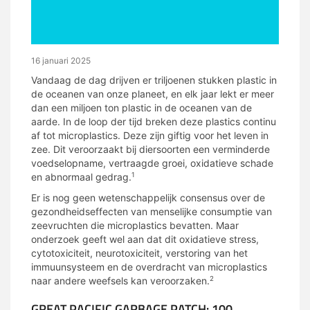
16 januari 2025
Vandaag de dag drijven er triljoenen stukken plastic in
de oceanen van onze planeet, en elk jaar lekt er meer
dan een miljoen ton plastic in de oceanen van de
aarde. In de loop der tijd breken deze plastics continu
af tot microplastics. Deze zijn giftig voor het leven in
zee. Dit veroorzaakt bij diersoorten een verminderde
voedselopname, vertraagde groei, oxidatieve schade
en abnormaal gedrag.
1
Er is nog geen wetenschappelijk consensus over de
gezondheidseffecten van menselijke consumptie van
zeevruchten die microplastics bevatten. Maar
onderzoek geeft wel aan dat dit oxidatieve stress,
cytotoxiciteit, neurotoxiciteit, verstoring van het
immuunsysteem en de overdracht van microplastics
naar andere weefsels kan veroorzaken.
2
GREAT PACIFIC GARBAGE PATCH: 100