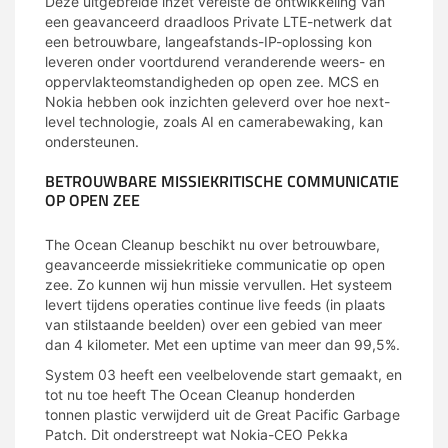
Deze uitgebreide inzet vereiste de ontwikkeling van
een geavanceerd draadloos Private LTE-netwerk dat
een betrouwbare, langeafstands-IP-oplossing kon
leveren onder voortdurend veranderende weers- en
oppervlakteomstandigheden op open zee. MCS en
Nokia hebben ook inzichten geleverd over hoe next-
level technologie, zoals AI en camerabewaking, kan
ondersteunen.
BETROUWBARE MISSIEKRITISCHE COMMUNICATIE
OP OPEN ZEE
The Ocean Cleanup beschikt nu over betrouwbare,
geavanceerde missiekritieke communicatie op open
zee. Zo kunnen wij hun missie vervullen. Het systeem
levert tijdens operaties continue live feeds (in plaats
van stilstaande beelden) over een gebied van meer
dan 4 kilometer. Met een uptime van meer dan 99,5%.
System 03 heeft een veelbelovende start gemaakt, en
tot nu toe heeft The Ocean Cleanup honderden
tonnen plastic verwijderd uit de Great Pacific Garbage
Patch. Dit onderstreept wat Nokia-CEO Pekka