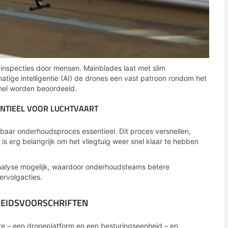
 inspecties door mensen. Mainblades laat met slim
ige intelligentie (AI) de drones een vast patroon rondom het
nel worden beoordeeld.
TIEEL VOOR LUCHTVAART
wbaar onderhoudsproces essentieel. Dit proces versnellen,
s erg belangrijk om het vliegtuig weer snel klaar te hebben
nalyse mogelijk, waardoor onderhoudsteams betere
ervolgacties.
HEIDSVOORSCHRIFTEN
e – een droneplatform en een besturingseenheid – en