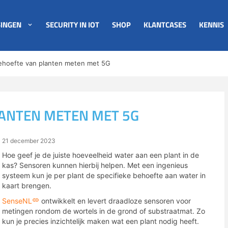
INGEN
SECURITY IN IOT
SHOP
KLANTCASES
KENNIS
ehoefte van planten meten met 5G
ANTEN METEN MET 5G
21 december 2023
Hoe geef je de juiste hoeveelheid water aan een plant in de
kas? Sensoren kunnen hierbij helpen. Met een ingenieus
systeem kun je per plant de specifieke behoefte aan water in
kaart brengen.
SenseNL
ontwikkelt en levert draadloze sensoren voor
metingen rondom de wortels in de grond of substraatmat. Zo
kun je precies inzichtelijk maken wat een plant nodig heeft.