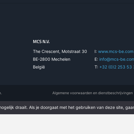
MCS N.V.
The Crescent, Motstraat 30
I:
www.mcs-be.com
BE-2800 Mechelen
E:
info@mcs-be.co
België
T:
+32 (0)2 253 53
n.
Algemene voorwaarden en dienstbeschrijvingen
gelijk draait. Als je doorgaat met het gebruiken van deze site, gaan