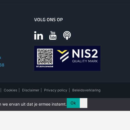
VOLG ONS OP
m
 38
|
Cookies
|
Disclaimer
|
Privacy policy
|
Beleidsverklaring
Ok
 we ervan uit dat je ermee instemt.