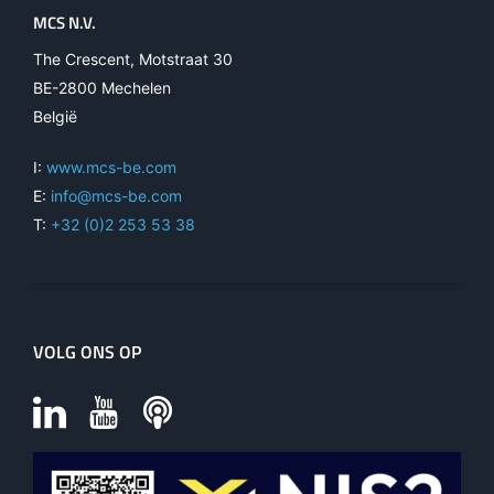
MCS N.V.
The Crescent, Motstraat 30
BE-2800 Mechelen
België
I:
www.mcs-be.com
E:
info@mcs-be.com
T:
+32 (0)2 253 53 38
VOLG ONS OP