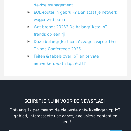
device management
EOL-router in gebruik? Dan staat je netwerk
wagenwijd open
Wat brengt 2026? De belangrijkste IoT-
trends op een rij
Deze belangrijke thema’s zagen wij op The
Things Conference 2025
Feiten & fabels over IoT en private
netwerken: wat klopt écht?
SCHRIJF JE NU IN VOOR DE NEWSFLASH
Ontvang 1x per maand de nieuwste ontwikkelingen op loT-
gebied, interessante use cases, exclusieve content en
meer!