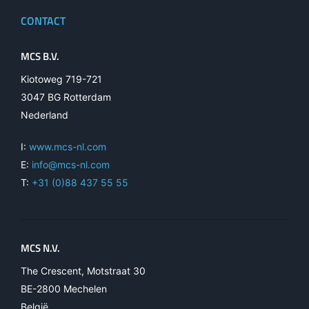
CONTACT
MCS B.V.
Kiotoweg 719-721
3047 BG Rotterdam
Nederland
I:
www.mcs-nl.com
E:
info@mcs-nl.com
T:
+31 (0)88 437 55 55
MCS N.V.
The Crescent, Motstraat 30
BE-2800 Mechelen
België