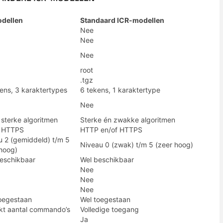
dellen
Standaard ICR-modellen
Nee
Nee
Nee
root
.tgz
ens, 3 karaktertypes
6 tekens, 1 karaktertype
Nee
 sterke algoritmen
Sterke én zwakke algoritmen
n HTTPS
HTTP en/of HTTPS
u 2 (gemiddeld) t/m 5
Niveau 0 (zwak) t/m 5 (zeer hoog)
 hoog)
beschikbaar
Wel beschikbaar
Nee
Nee
Nee
toegestaan
Wel toegestaan
kt aantal commando’s
Volledige toegang
Ja