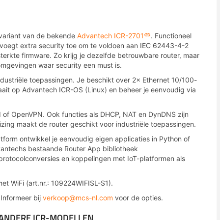
-variant van de bekende
Advantech ICR-2701
. Functioneel
g voegt extra security toe om te voldoen aan IEC 62443-4-2
erkte firmware. Zo krijg je dezelfde betrouwbare router, maar
 omgevingen waar security een must is.
dustriële toepassingen. Je beschikt over 2× Ethernet 10/100-
aait op Advantech ICR-OS (Linux) en beheer je eenvoudig via
d of OpenVPN. Ook functies als DHCP, NAT en DynDNS zijn
ing maakt de router geschikt voor industriële toepassingen.
orm ontwikkel je eenvoudig eigen applicaties in Python of
antechs bestaande Router App bibliotheek
 protocolconversies en koppelingen met IoT-platformen als
et WiFi (art.nr.: 109224WIFISL-S1).
Informeer bij
verkoop@mcs-nl.com
voor de opties.
 ANDERE ICR-MODELLEN