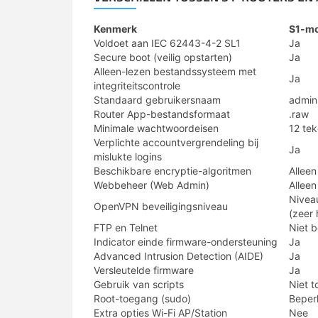
Kenmerk
S1-mo
Voldoet aan IEC 62443-4-2 SL1
Ja
Secure boot (veilig opstarten)
Ja
Alleen-lezen bestandssysteem met
Ja
integriteitscontrole
Standaard gebruikersnaam
admin
Router App-bestandsformaat
.raw
Minimale wachtwoordeisen
12 tek
Verplichte accountvergrendeling bij
Ja
mislukte logins
Beschikbare encryptie-algoritmen
Alleen
Webbeheer (Web Admin)
Allee
Nivea
OpenVPN beveiligingsniveau
(zeer
FTP en Telnet
Niet 
Indicator einde firmware-ondersteuning
Ja
Advanced Intrusion Detection (AIDE)
Ja
Versleutelde firmware
Ja
Gebruik van scripts
Niet 
Root-toegang (sudo)
Beper
Extra opties Wi-Fi AP/Station
Nee