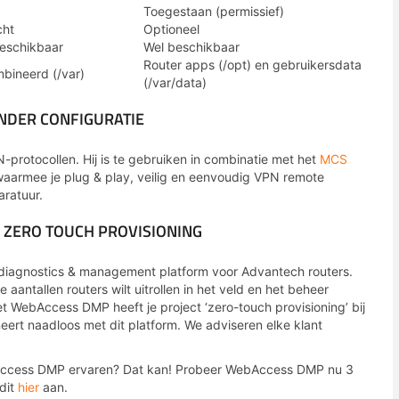
Toegestaan (permissief)
cht
Optioneel
beschikbaar
Wel beschikbaar
Router apps (/opt) en gebruikersdata
bineerd (/var)
(/var/data)
NDER CONFIGURATIE
-protocollen. Hij is te gebruiken in combinatie met het
MCS
waarmee je plug & play, veilig en eenvoudig VPN remote
aratuur.
 ZERO TOUCH PROVISIONING
, diagnostics & management platform voor Advantech routers.
antallen routers wilt uitrollen in het veld en het beheer
et WebAccess DMP heeft je project ‘zero-touch provisioning’ bij
eert naadloos met dit platform. We adviseren elke klant
bAccess DMP ervaren? Dat kan! Probeer WebAccess DMP nu 3
dit
hier
aan.