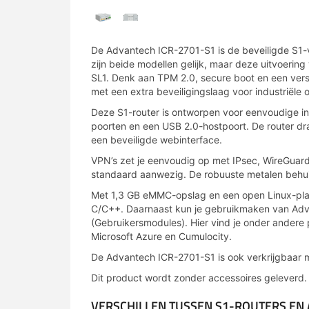
De Advantech ICR-2701-S1 is de beveiligde S1
zijn beide modellen gelijk, maar deze uitvoerin
SL1. Denk aan TPM 2.0, secure boot en een verst
met een extra beveiligingslaag voor industriële
Deze S1-router is ontworpen voor eenvoudige in
poorten en een USB 2.0-hostpoort. De router dr
een beveiligde webinterface.
VPN’s zet je eenvoudig op met IPsec, WireGuar
standaard aanwezig. De robuuste metalen behuiz
Met 1,3 GB eMMC-opslag en een open Linux-platf
C/C++. Daarnaast kun je gebruikmaken van Adv
(Gebruikersmodules). Hier vind je onder andere
Microsoft Azure en Cumulocity.
De Advantech ICR-2701-S1 is ook verkrijgbaar m
Dit product wordt zonder accessoires geleverd. 
VERSCHILLEN TUSSEN S1-ROUTERS EN