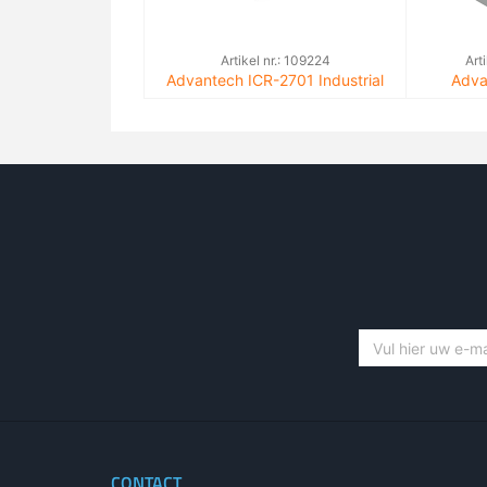
Artikel nr.: 109224
Art
Advantech ICR-2701 Industrial
Adva
LAN router, 2x ETH, 1x USB
Lib
CONTACT