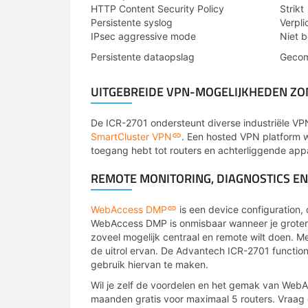
HTTP Content Security Policy
Strikt
Persistente syslog
Verpli
IPsec aggressive mode
Niet 
Persistente dataopslag
Gecom
UITGEBREIDE VPN-MOGELIJKHEDEN ZO
De ICR-2701 ondersteunt diverse industriële VPN
SmartCluster VPN
. Een hosted VPN platform 
toegang hebt tot routers en achterliggende app
REMOTE MONITORING, DIAGNOSTICS EN
WebAccess DMP
is een device configuration
WebAccess DMP is onmisbaar wanneer je grotere a
zoveel mogelijk centraal en remote wilt doen. M
de uitrol ervan. De Advantech ICR-2701 function
gebruik hiervan te maken.
Wil je zelf de voordelen en het gemak van We
maanden gratis voor maximaal 5 routers. Vraag 