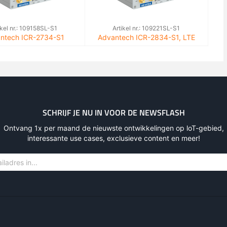
ikel nr.: 109158SL-S1
Artikel nr.: 109221SL-S1
ntech ICR-2734-S1
Advantech ICR-2834-S1, LTE
ratum Set (metal)
(cat4) router / IoT Gateway,
metal casing
SCHRIJF JE NU IN VOOR DE NEWSFLASH
Ontvang 1x per maand de nieuwste ontwikkelingen op loT-gebied,
interessante use cases, exclusieve content en meer!