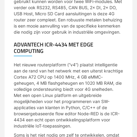
gebruikt kunnen worden voor twee WiFi-modules. Met
verder ook RS232, RS485, CAN BUS, 2× DI, 2× DO,
USB Host, Micro SD Card aansluitingen is deze 4G
router zeer compleet. Een robuuste metalen behuizing
is een mooie aanvulling van de specifieke kenmerken
die nodig zijn voor gebruik in industriële omgevingen.
ADVANTECH ICR-4434 MET EDGE
COMPUTING
Het nieuwe routerplatform (“v4”) plaatst intelligentie
aan de rand van het netwerk met een uiterst krachtige
Cortex A72 CPU op 1400 MHz, 4 GB eMMC-
geheugen, 4 MB flashgeheugen en 1020 MB RAM, die
volledige ondersteuning biedt voor 4G snelheden.
Met een open Linux platform en uitgebreide
mogelijkheden voor het programmeren van SW-
applicaties van klanten in Python, C/C++ of de
browsergebaseerde flow editor Node-RED is de ICR-
4434 een echt open ontwikkelingsplatform voor
industriële IoT-toepassingen.
Soms is het niet nodig om zelf te ontwikkelen, omdat