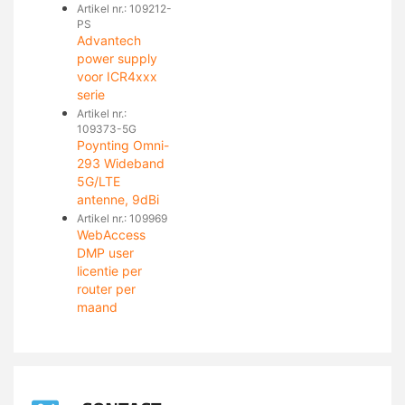
Artikel nr.: 109212-
PS
Advantech
power supply
voor ICR4xxx
serie
Artikel nr.:
109373-5G
Poynting Omni-
293 Wideband
5G/LTE
antenne, 9dBi
Artikel nr.: 109969
WebAccess
DMP user
licentie per
router per
maand