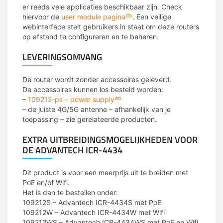
er reeds vele applicaties beschikbaar zijn. Check
hiervoor de
user module pagina
. Een veilige
webinterface stelt gebruikers in staat om deze routers
op afstand te configureren en te beheren.
LEVERINGSOMVANG
De router wordt zonder accessoires geleverd.
De accessoires kunnen los besteld worden:
–
109212-ps – power supply
– de juiste 4G/5G antenne – afhankelijk van je
toepassing – zie gerelateerde producten.
EXTRA UITBREIDINGSMOGELIJKHEDEN VOOR
DE ADVANTECH ICR-4434
Dit product is voor een meerprijs uit te breiden met
PoE en/of Wifi.
Het is dan te bestellen onder:
109212S – Advantech ICR-4434S met PoE
109212W – Advantech ICR-4434W met Wifi
109212WS – Advantech ICR-4434WS met PoE en Wifi