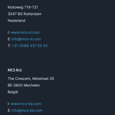
Kiotoweg 719-721
3047 BG Rotterdam
Nederland
I:
www.mcs-nl.com
E:
info@mcs-nl.com
T:
+31 (0)88 437 55 55
MCS N.V.
The Crescent, Motstraat 30
BE-2800 Mechelen
België
I:
www.mcs-be.com
E:
info@mcs-be.com