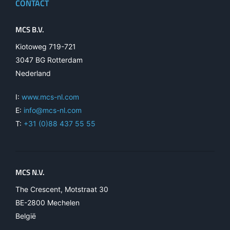
CONTACT
MCS B.V.
Kiotoweg 719-721
3047 BG Rotterdam
Nederland
I:
www.mcs-nl.com
E:
info@mcs-nl.com
T:
+31 (0)88 437 55 55
MCS N.V.
The Crescent, Motstraat 30
BE-2800 Mechelen
België