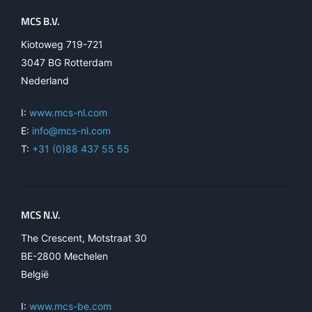
MCS B.V.
Kiotoweg 719-721
3047 BG Rotterdam
Nederland
I:
www.mcs-nl.com
E:
info@mcs-nl.com
T:
+31 (0)88 437 55 55
MCS N.V.
The Crescent, Motstraat 30
BE-2800 Mechelen
België
I:
www.mcs-be.com