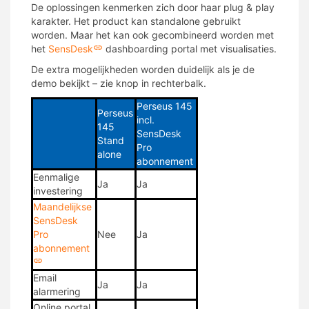
De oplossingen kenmerken zich door haar plug & play
karakter. Het product kan standalone gebruikt
worden. Maar het kan ook gecombineerd worden met
het
SensDesk
dashboarding portal met visualisaties.
De extra mogelijkheden worden duidelijk als je de
demo bekijkt – zie knop in rechterbalk.
Perseus 145
Perseus
incl.
145
SensDesk
Stand
Pro
alone
abonnement
Eenmalige
Ja
Ja
investering
Maandelijkse
SensDesk
Pro
Nee
Ja
abonnement
Email
Ja
Ja
alarmering
Online portal,