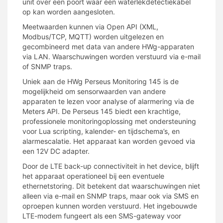
unit over een poort waar een waterlekdetectiekabel
op kan worden aangesloten.
Meetwaarden kunnen via Open API (XML,
Modbus/TCP, MQTT) worden uitgelezen en
gecombineerd met data van andere HWg-apparaten
via LAN. Waarschuwingen worden verstuurd via e-mail
of SNMP traps.
Uniek aan de HWg Perseus Monitoring 145 is de
mogelijkheid om sensorwaarden van andere
apparaten te lezen voor analyse of alarmering via de
Meters API. De Perseus 145 biedt een krachtige,
professionele monitoringoplossing met ondersteuning
voor Lua scripting, kalender- en tijdschema’s, en
alarmescalatie. Het apparaat kan worden gevoed via
een 12V DC adapter​.
Door de LTE back-up connectiviteit in het device, blijft
het apparaat operationeel bij een eventuele
ethernetstoring. Dit betekent dat waarschuwingen niet
alleen via e-mail en SNMP traps, maar ook via SMS en
oproepen kunnen worden verstuurd. Het ingebouwde
LTE-modem fungeert als een SMS-gateway voor