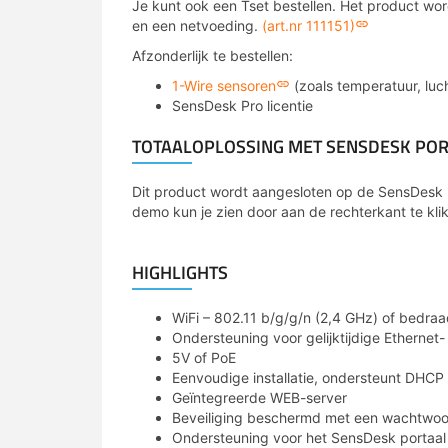
Je kunt ook een Tset bestellen. Het product wo
en een netvoeding.
(art.nr 111151)
Afzonderlijk te bestellen:
1-Wire sensoren
(zoals temperatuur, luc
SensDesk Pro licentie
TOTAALOPLOSSING MET SENSDESK PO
Dit product wordt aangesloten op de SensDesk 
demo kun je zien door aan de rechterkant te kli
HIGHLIGHTS
WiFi – 802.11 b/g/g/n (2,4 GHz) of bedraa
Ondersteuning voor gelijktijdige Ethernet-
5V of PoE
Eenvoudige installatie, ondersteunt DHCP
Geïntegreerde WEB-server
Beveiliging beschermd met een wachtwo
Ondersteuning voor het SensDesk portaal