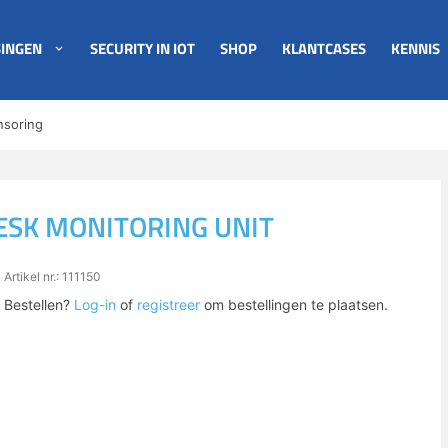
INGEN
SECURITY IN IOT
SHOP
KLANTCASES
KENNIS
nsoring
ESK MONITORING UNIT
Artikel nr.: 111150
Bestellen?
Log-in
of
registreer
om bestellingen te plaatsen.