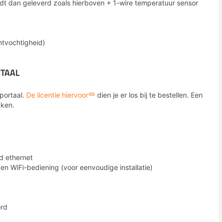
rdt dan geleverd zoals hierboven + 1-wire temperatuur sensor
htvochtigheid)
RTAAL
portaal.
De licentie hiervoor
dien je er los bij te bestellen. Een
kken.
d ethernet
 en WiFi-bediening (voor eenvoudige installatie)
ord