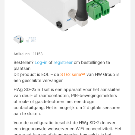
Artikel nr.: 111153
Bestellen?
Log-in
of
registreer
om bestellingen te
plaatsen.
Dit product is EOL – de
STE2 serie
van HW Group is
een geschikte vervanger.
HWg SD-2xIn Tset is een apparaat voor het aansluiten
van deur- of raamcontacten, PIR-bewegingsmelders
of rook- of gasdetectoren met een droge
contactuitgang. Het is mogelijk om 2 digitale sensoren
aan te sluiten.
Voor de configuratie beschikt de HWg SD-2xIn over
een ingebouwde webserver en WiFi-connectiviteit. Het
apparaat kan op afstand worden bewaakt via het