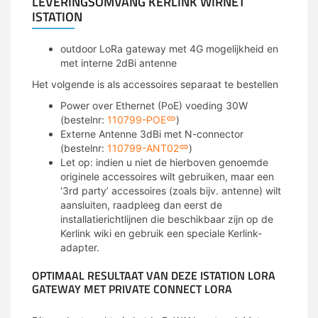
LEVERINGSOMVANG KERLINK WIRNET
ISTATION
outdoor LoRa gateway met 4G mogelijkheid en
met interne 2dBi antenne
Het volgende is als accessoires separaat te bestellen
Power over Ethernet (PoE) voeding 30W
(bestelnr:
110799-POE
)
Externe Antenne 3dBi met N-connector
(bestelnr:
110799-ANT02
)
Let op: indien u niet de hierboven genoemde
originele accessoires wilt gebruiken, maar een
‘3rd party’ accessoires (zoals bijv. antenne) wilt
aansluiten, raadpleeg dan eerst de
installatierichtlijnen die beschikbaar zijn op de
Kerlink wiki en gebruik een speciale Kerlink-
adapter.
OPTIMAAL RESULTAAT VAN DEZE ISTATION LORA
GATEWAY MET PRIVATE CONNECT LORA