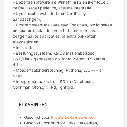
– Dezelfde software als Wirnet™ iBTS en iFemtoCell:
zelfde User eXperience, snellere integratie;
– Dynamische webinterface (On-the-fly
aanpassingen);
– Programmeerbare Gateway: Toolchain, bibliotheken
en header-bestanden voor het compileren van
zelfgemaakte applicaties, of extra pakketten
toevoegingen;
– Inclusief:
– Besturingssysteem: KerOS met embedded
GNU/Linux gebaseerd op Yocto 2.4 en LTS kernel
4.14;
– Moedertaalondersteuning: Python2, C/C+++ en
Shell;
– Inbegrepen pakketten: SQlite (Database),
Connman/Ofono, NTPd, lighttpd.
TOEPASSINGEN
Geschikt voor
Private LoRa-netwerken
Geschikt voor outdoor LoRa-netwerken,