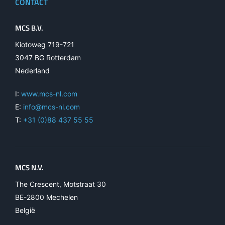
CONTACT
MCS B.V.
Kiotoweg 719-721
3047 BG Rotterdam
Nederland
I:
www.mcs-nl.com
E:
info@mcs-nl.com
T:
+31 (0)88 437 55 55
MCS N.V.
The Crescent, Motstraat 30
BE-2800 Mechelen
België