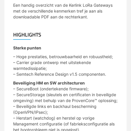
Een handig overzicht van de Kerlink LoRa Gateways
met de verschillende kenmerken tref je aan als
downloadable PDF aan de rechterkant.
HIGHLIGHTS
Sterke punten
– Hoge prestaties, betrouwbaarheid en robuustheid;
– Carrier grade ontwerp met uitstekende
warmtedissipatie;
– Semtech Reference Design v1.5 componenten.
Beveiliging HM en SW architecturen
– SecureBoot (ondertekende firmware);
– SecureStorage (sleutels en certificaten in beveiligde
omgeving) met behulp van de ProvenCore™ oplossing;
– Beveiligde links en backhaul bescherming
(OpenVPN/IPsec);
– Herstart (watchdog) en herstel op vorige
Management configuratie (of fabrieksconfiguratie als
het bootprobleem niet is opgelost).