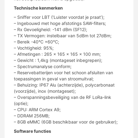
Technische kenmerken
– Sniffer voor LBT (‘Luister voordat je praat’);
– Ingebouwd met hoge afstotings SAW-filters;
– Rx Gevoeligheid: -141 dBm (SF12);
– TX Vermogen: instelbaar van 5dBm tot 27dBm;
– Bereik -40°C +60°C;
– Vochtigheid: 95%;
– Afmetingen : 265 x 165 x 165 x 100 mm;
– Gewicht : 1,4kg (montageset inbegrepen);
– Spectrumanalyse conform;
– Reservebatterijen voor het schoon afsluiten van
toepassingen in geval van stroomuitval;
– Behuizing: IP67 Alu (achterzijde), polycarbonaat
(voorzijde), inox (montageset);
– Overspanningsbeveiliging van de RF LoRa-link
(optie);
– CPU: ARM Cortex A9;
– DDRAM 256MB;
– 8GB eMMC (6GB beschikbaar voor de gebruiker);
Software functies