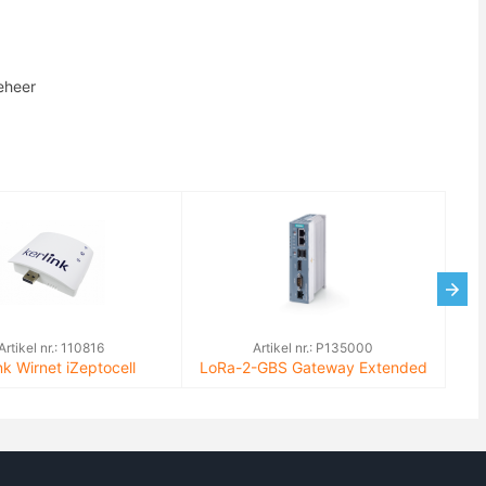
eheer
Artikel nr.: 110816
Artikel nr.: P135000
nk Wirnet iZeptocell
LoRa-2-GBS Gateway Extended
net 868, instap LoRa
Gateway