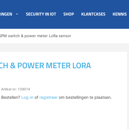
INGEN
SECURITY IN IOT
SHOP
KLANTCASES
KENNIS
SPM switch & power meter LoRa sensor
CH & POWER METER LORA
Artikel nr.: 139014
Bestellen?
Log-in
of
registreer
om bestellingen te plaatsen.