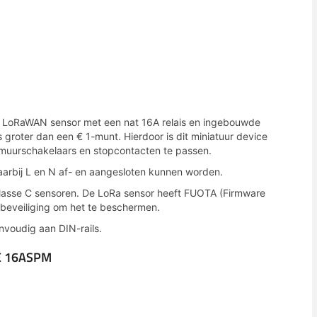
 LoRaWAN sensor met een nat 16A relais en ingebouwde
ts groter dan een € 1-munt. Hierdoor is dit miniatuur device
muurschakelaars en stopcontacten te passen.
aarbij L en N af- en aangesloten kunnen worden.
asse C sensoren. De LoRa sensor heeft FUOTA (Firmware
sbeveiliging om het te beschermen.
envoudig aan DIN-rails.
E 16ASPM