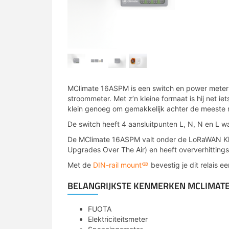
MClimate 16ASPM is een switch en power meter
stroommeter. Met z’n kleine formaat is hij net ie
klein genoeg om gemakkelijk achter de meeste 
De switch heeft 4 aansluitpunten L, N, N en L w
De MClimate 16ASPM valt onder de LoRaWAN Kl
Upgrades Over The Air) en heeft oververhitting
Met de
DIN-rail mount
bevestig je dit relais e
BELANGRIJKSTE KENMERKEN MCLIMAT
FUOTA
Elektriciteitsmeter