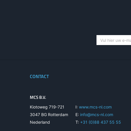
Artikel nr.: 139013
A
MClimate 16ADS dry switch
MClimat
LoRa sensor
CONTACT
MCS B.V.
Kiotoweg 719-721
I:
www.mcs-nl.com
3047 BG Rotterdam
E:
info@mcs-nl.com
Nederland
T:
+31 (0)88 437 55 55