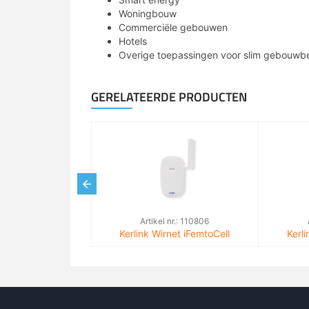
Woningbouw
Commerciële gebouwen
Hotels
Overige toepassingen voor slim gebouwb
GERELATEERDE PRODUCTEN
Artikel nr.: 110806
Kerlink Wirnet iFemtoCell
Kerli
evolution, indoor LoRa Gateway
ether
met 4G