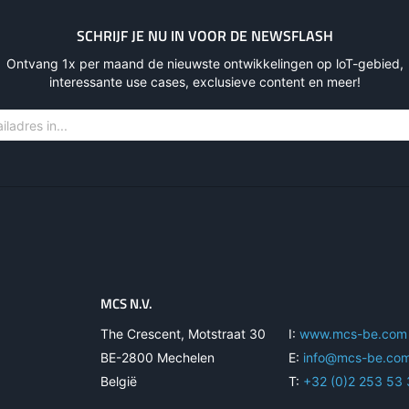
SCHRIJF JE NU IN VOOR DE NEWSFLASH
rtikel nr.: 139013D
Ontvang 1x per maand de nieuwste ontwikkelingen op loT-gebied,
e DIN Mount Rail voor
interessante use cases, exclusieve content en meer!
16A Relays
MCS N.V.
The Crescent, Motstraat 30
I:
www.mcs-be.com
BE-2800 Mechelen
E:
info@mcs-be.co
België
T:
+32 (0)2 253 53