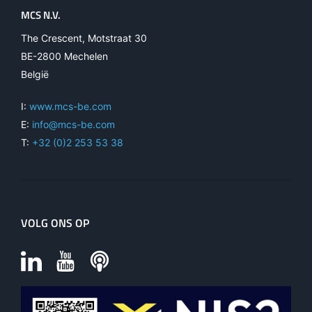
MCS N.V.
The Crescent, Motstraat 30
BE-2800 Mechelen
België
I:
www.mcs-be.com
E:
info@mcs-be.com
T:
+32 (0)2 253 53 38
VOLG ONS OP