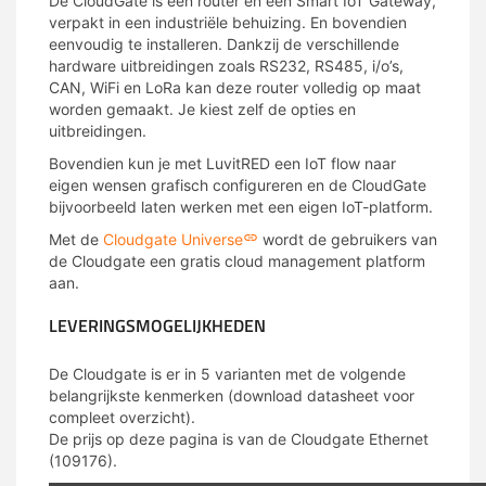
De CloudGate is een router en een Smart IoT Gateway,
verpakt in een industriële behuizing. En bovendien
eenvoudig te installeren. Dankzij de verschillende
hardware uitbreidingen zoals RS232, RS485, i/o’s,
CAN, WiFi en LoRa kan deze router volledig op maat
worden gemaakt. Je kiest zelf de opties en
uitbreidingen.
Bovendien kun je met LuvitRED een IoT flow naar
eigen wensen grafisch configureren en de CloudGate
bijvoorbeeld laten werken met een eigen IoT-platform.
Met de
Cloudgate Universe
wordt de gebruikers van
de Cloudgate een gratis cloud management platform
aan.
LEVERINGSMOGELIJKHEDEN
De Cloudgate is er in 5 varianten met de volgende
belangrijkste kenmerken (download datasheet voor
compleet overzicht).
De prijs op deze pagina is van de Cloudgate Ethernet
(109176).