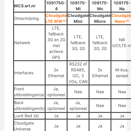
109175G-
109175-
109175-
109175-
MCS art.nr
4
Mi
Mc
Na
Cloudgate
Cloudgate
Cloudgate
Cloudgat
Omschrijving
LTE WW
Mini
Micro
Nano
LTE,
fallback
LTE,
LTE,
3G en 2G
NB
Netwerk
fallback
fallback
met
IoT/LTE-
3G, 2G
3G, 2G
actieve
GPS
RS232 of
2x
RS485,
2x
M-bus,
Interfaces
Ethernet
I2C, 3
Ethernet
serieel
I/Os, CAN
Front
Ja,
Nee
Nee
Nee
uitbreidingen(a)
optioneel
Back
Ja,
Ja,
Nee
Nee
uitbreidingen(b)
optioneel
optioneel
Luvit Red (d)
Ja
Ja
Ja
Ja
Cloudgate
Ja
Ja
Ja
Ja
Universe