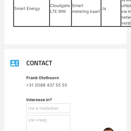
Cloudgate
Smart
uitle
Smart Energy
Ja
LTE WW
metering kaart
via 
netw
vers
CONTACT
Frank Olsthoorn
+31 (0)88 437 55 55
Interesse in?