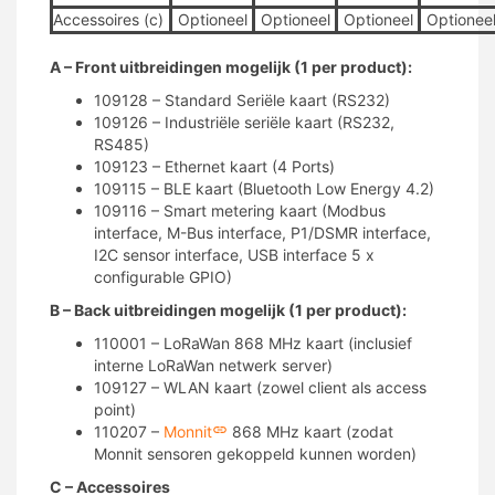
Accessoires (c)
Optioneel
Optioneel
Optioneel
Optionee
A – Front uitbreidingen mogelijk (1 per product):
109128 – Standard Seriële kaart (RS232)
109126 – Industriële seriële kaart (RS232,
RS485)
109123 – Ethernet kaart (4 Ports)
109115 – BLE kaart (Bluetooth Low Energy 4.2)
109116 – Smart metering kaart (Modbus
interface, M-Bus interface, P1/DSMR interface,
I2C sensor interface, USB interface 5 x
configurable GPIO)
B – Back uitbreidingen mogelijk (1 per product):
110001 – LoRaWan 868 MHz kaart (inclusief
interne LoRaWan netwerk server)
109127 – WLAN kaart (zowel client als access
point)
110207 –
Monnit
868 MHz kaart (zodat
Monnit sensoren gekoppeld kunnen worden)
C – Accessoires