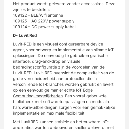
Het product wordt geleverd zonder accessoires. Deze
zijn los te bestellen:
109122 – BLE/Wifi antenne
109125 – AC 220V power supply
109124 – DC power supply kabel
D- Luvit Red
Luvi
t
-RED is een visueel configureerbare device
agent, voor ontwerp en implementatie van slimme IoT
oplossingen. De eenvoudig te gebruiken grafische
interface, drag-and-drop en visuele
bedradingsconfiguratie zijn de voordelen van de
Luvit-RED. Luvit-RED overwint de complexiteit van de
grote verscheidenheid aan protocollen die in
verschillende IoT-branches worden gebruikt en levert
op een eenvoudige manier echte
IoT Edge
Computing-mogelijkheden
. Een vooraf gebouwde
bibliotheek met softwaretoepassingen en modulaire
hardware-uitbreidingen zorgen voor een gemakkelijke
implementatie en maximale flexibiliteit.
Met LuvitRED kunnen stabiele en betrouwbare IoT-
applicaties worden gebouwd en sneller geleverd, met