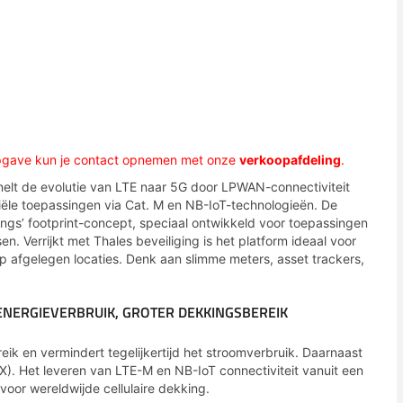
opgave kun je contact opnemen met onze
verkoopafdeling
.
elt de evolutie van LTE naar 5G door LPWAN-connectiviteit
iële toepassingen via Cat. M en NB-IoT-technologieën. De
ngs’ footprint-concept, speciaal ontwikkeld voor toepassingen
n. Verrijkt met Thales beveiliging is het platform ideaal voor
p afgelegen locaties. Denk aan slimme meters, asset trackers,
 ENERGIEVERBRUIK, GROTER DEKKINGSBEREIK
eik en vermindert tegelijkertijd het stroomverbruik. Daarnaast
. Het leveren van LTE-M en NB-IoT connectiviteit vanuit een
 voor wereldwijde cellulaire dekking.