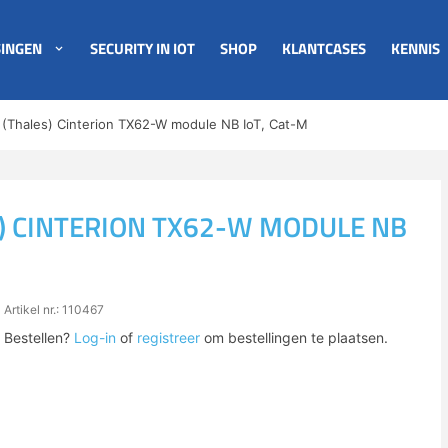
INGEN
SECURITY IN IOT
SHOP
KLANTCASES
KENNIS
on (Thales) Cinterion TX62-W module NB IoT, Cat-M
S) CINTERION TX62-W MODULE NB
Artikel nr.: 110467
Bestellen?
Log-in
of
registreer
om bestellingen te plaatsen.