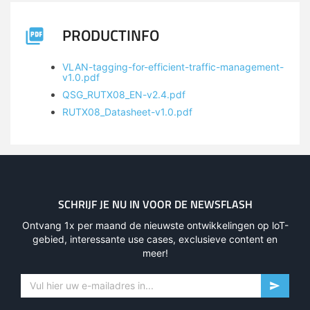
PRODUCTINFO
VLAN-tagging-for-efficient-traffic-management-
v1.0.pdf
QSG_RUTX08_EN-v2.4.pdf
RUTX08_Datasheet-v1.0.pdf
SCHRIJF JE NU IN VOOR DE NEWSFLASH
Ontvang 1x per maand de nieuwste ontwikkelingen op loT-
gebied, interessante use cases, exclusieve content en
meer!