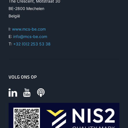
The Crescent, Motstraat 30
BE-2800 Mechelen
België
I:
www.mcs-be.com
E:
info@mcs-be.com
T:
+32 (0)2 253 53 38
VOLG ONS OP