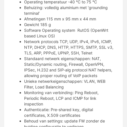
Operating temperatuur -40 °C to 75 °C
Behuizing: volledig aluminium met ‘grounding
terminal’
Afmetingen 115 mm x 95 mm x 44 mm
Gewicht 185 g
Software Operating system RutOS (OpenWrt
based Linux OS)
Network protocols TCP, UDP, IPv4, IPv6, ICMP,
NTP, DHCP, DNS, HTTP, HTTPS, SMTP, SSL v3,
TLS, ARP, PPPoE, UPNP, SSH, Telnet
Standaard netwerk eigenschappen: NAT,
Static/Dynamic routing, Firewall, OpenVPN,
IPSec, H.232 and SIP-alg protocol NAT helpers,
allowing proper routing of VoIP packets
Unieke netwerkeigenschappen: VLAN, WEB
Filter, Load Balancing
Monitoring van verbinding: Ping Reboot,
Periodic Reboot, LCP and ICMP for link
inspection
Authenticatie: Pre-shared key, digital
certificates, X.509 certificates
Behoud van settings: update FW zonder de
huidige configuratie te verliezen