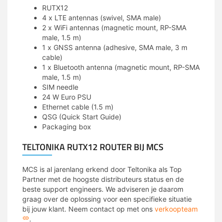
RUTX12
4 x LTE antennas (swivel, SMA male)
2 x WiFi antennas (magnetic mount, RP-SMA
male, 1.5 m)
1 x GNSS antenna (adhesive, SMA male, 3 m
cable)
1 x Bluetooth antenna (magnetic mount, RP-SMA
male, 1.5 m)
SIM needle
24 W Euro PSU
Ethernet cable (1.5 m)
QSG (Quick Start Guide)
Packaging box
TELTONIKA RUTX12 ROUTER BIJ MCS
MCS is al jarenlang erkend door Teltonika als Top
Partner met de hoogste distributeurs status en de
beste support engineers. We adviseren je daarom
graag over de oplossing voor een specifieke situatie
bij jouw klant. Neem contact op met ons
verkoopteam
.