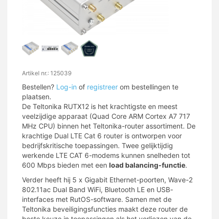
Artikel nr.: 125039
Bestellen?
Log-in
of
registreer
om bestellingen te
plaatsen.
De Teltonika RUTX12 is het krachtigste en meest
veelzijdige apparaat (Quad Core ARM Cortex A7 717
MHz CPU) binnen het Teltonika-router assortiment. De
krachtige Dual LTE Cat 6 router is ontworpen voor
bedrijfskritische toepassingen. Twee gelijktijdig
werkende LTE CAT 6-modems kunnen snelheden tot
600 Mbps bieden met een
load balancing-functie
.
Verder heeft hij 5 x Gigabit Ethernet-poorten, Wave-2
802.11ac Dual Band WiFi, Bluetooth LE en USB-
interfaces met RutOS-software. Samen met de
Teltonika beveiligingsfuncties maakt deze router de
beste keuze in toepassingen als het verliezen van de