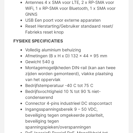
Antennes 4 x SMA voor LTE, 2 x RP-SMA voor
WiFi, 1 x RP-SMA voor Bluetooth, 1 x SMA voor
GNNS
USB Een poort voor externe apparaten
Reset Herstarting/Gebruiker standaard reset/
Fabrieks reset knop
FYSIEKE SPECIFICATIES
Volledig aluminium behuizing
Afmetingen (B x H x D) 132 x 44 x 95 mm
Gewicht 540 g
Montagemogelijkheden DIN-rail (kan aan twee
zijden worden gemonteerd), vlakke plaatsing
van het oppervlak
Bedrijfstemperatuur -40 C tot 75 C
Bedrijfsvochtigheid 10 % tot 90 % niet-
condenserend
Connector 4-pins industrieel DC stopcontact
Ingangsspanningsbereik 9 – 50 VDC,
beveiliging tegen omgekeerde polariteit,
beveiliging tegen
spanningspieken/overspanningen
PoE (passief) Passief PoE. Mogelijkheid tot