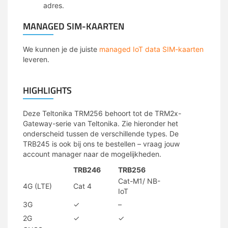
adres.
MANAGED SIM-KAARTEN
We kunnen je de juiste
managed IoT data SIM-kaarten
leveren.
HIGHLIGHTS
Deze Teltonika TRM256 behoort tot de TRM2x-
Gateway-serie van Teltonika. Zie hieronder het
onderscheid tussen de verschillende types. De
TRB245 is ook bij ons te bestellen – vraag jouw
account manager naar de mogelijkheden.
TRB246
TRB256
Cat-M1/ NB-
4G (LTE)
Cat 4
IoT
3G
✓
–
2G
✓
✓