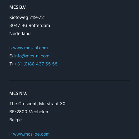
MCS B.V.
Kiotoweg 719-721
3047 BG Rotterdam
Nederland
I:
www.mcs-nl.com
E:
info@mcs-nl.com
T:
+31 (0)88 437 55 55
MCS N.V.
The Crescent, Motstraat 30
BE-2800 Mechelen
België
I:
www.mcs-be.com