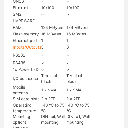
GNSS
✓
✓
Ethernet
10/100
10/100
SMS
✓
✓
HARDWARE
RAM
128 MBytes
128 MBytes
Flash memory
16 MBytes
16 MBytes
Ethernet ports
1
1
Inputs/Outputs
3
3
RS232
✓
✓
RS485
✓
✓
1x Power LED
✓
✓
Terminal
Terminal
I/O connector
block
block
Mobile
1 x SMA
1 x SMA
antenna
SIM card slots
2 x 2FF
2 x 2FF
Operating
-40 °C to 75
-40 °C to 75
temperature
°C
°C
Mounting
DIN rail, Wall
DIN rail, Wall
options
mounting
mounting
Housing