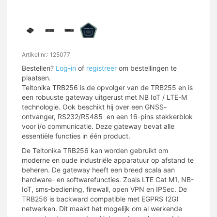
Artikel nr.: 125077
Bestellen?
Log-in
of
registreer
om bestellingen te
plaatsen.
Teltonika TRB256 is de opvolger van de TRB255 en is
een robuuste gateway uitgerust met NB IoT / LTE-M
technologie. Ook beschikt hij over een GNSS-
ontvanger, RS232/RS485 en een 16-pins stekkerblok
voor i/o communicatie. Deze gateway bevat alle
essentiële functies in één product.
De Teltonika TRB256 kan worden gebruikt om
moderne en oude industriële apparatuur op afstand te
beheren. De gateway heeft een breed scala aan
hardware- en softwarefuncties. Zoals LTE Cat M1, NB-
IoT, sms-bediening, firewall, open VPN en IPSec. De
TRB256 is backward compatible met EGPRS (2G)
netwerken. Dit maakt het mogelijk om al werkende