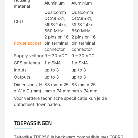
Aluminium
Aluminium
material
Qualcomm
Qualcomm
QCA9531,
QCA9531,
CPU
MIPS 24kc,
MIPS 24kc,
650 MHz
650 MHz
2 pins on 16
2 pins on 16
Power socket
pin terminal
pin terminal
connector
connector
Supply voltage
9 – 30 VDC
9 – 30 VDC
GPS antenna
1 x SMA
1 x SMA
Inputs
up to 3
up to 3
Outputs
up to 3
up to 3
Dimensions, H
83 mm x 25
83 mm x 25
x W x D (mm)
mm x 74 mm
mm x 74 mm
Voor verdere technische specificatie kun je de
datasheet downloaden.
TOEPASSINGEN
Teltonika TRB256 is backward compatible met EGPRS