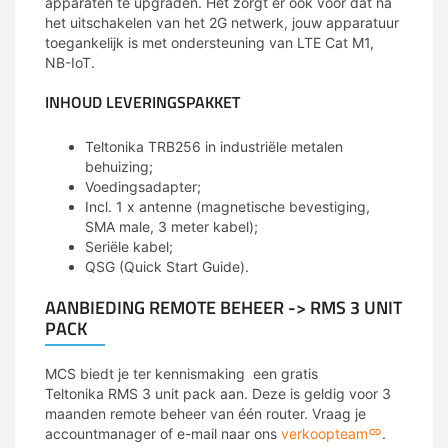
apparaten te upgraden. Het zorgt er ook voor dat na
het uitschakelen van het 2G netwerk, jouw apparatuur
toegankelijk is met ondersteuning van LTE Cat M1,
NB-IoT.
INHOUD LEVERINGSPAKKET
Teltonika TRB256 in industriële metalen
behuizing;
Voedingsadapter;
Incl. 1 x antenne (magnetische bevestiging,
SMA male, 3 meter kabel);
Seriële kabel;
QSG (Quick Start Guide).
AANBIEDING REMOTE BEHEER -> RMS 3 UNIT
PACK
MCS biedt je ter kennismaking een gratis
Teltonika
RMS
3 unit pack aan. Deze is geldig voor 3
maanden remote beheer van één router. Vraag je
accountmanager of e-mail naar ons
verkoopteam
.