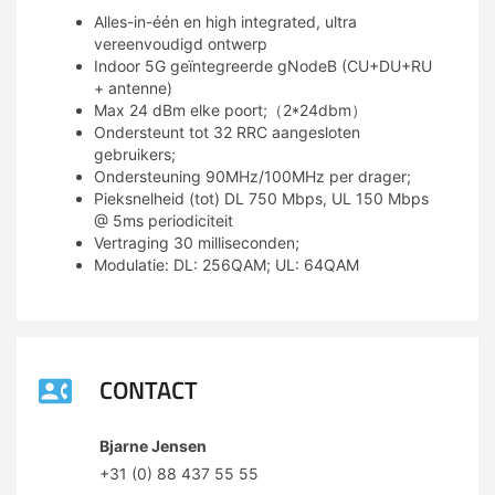
Alles-in-één en high integrated, ultra
vereenvoudigd ontwerp
Indoor 5G geïntegreerde gNodeB (CU+DU+RU
+ antenne)
Max 24 dBm elke poort;（2*24dbm）
Ondersteunt tot 32 RRC aangesloten
gebruikers;
Ondersteuning 90MHz/100MHz per drager;
Pieksnelheid (tot) DL 750 Mbps, UL 150 Mbps
@ 5ms periodiciteit
Vertraging 30 milliseconden;
Modulatie: DL: 256QAM; UL: 64QAM
CONTACT
Bjarne Jensen
+31 (0) 88 437 55 55