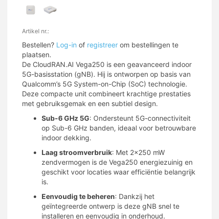
Artikel nr.:
Bestellen?
Log-in
of
registreer
om bestellingen te
plaatsen.
De CloudRAN.AI Vega250 is een geavanceerd indoor
5G-basisstation (gNB). Hij is ontworpen op basis van
Qualcomm’s 5G System-on-Chip (SoC) technologie.
Deze compacte unit combineert krachtige prestaties
met gebruiksgemak en een subtiel design.
Sub-6 GHz 5G
: Ondersteunt 5G-connectiviteit
op Sub-6 GHz banden, ideaal voor betrouwbare
indoor dekking.
Laag stroomverbruik
: Met 2×250 mW
zendvermogen is de Vega250 energiezuinig en
geschikt voor locaties waar efficiëntie belangrijk
is.
Eenvoudig te beheren
: Dankzij het
geïntegreerde ontwerp is deze gNB snel te
installeren en eenvoudig in onderhoud.