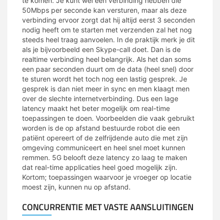
te komen. Je kunt wel een verbinding hebben die
50Mbps per seconde kan versturen, maar als deze
verbinding ervoor zorgt dat hij altijd eerst 3 seconden
nodig heeft om te starten met verzenden zal het nog
steeds heel traag aanvoelen. In de praktijk merk je dit
als je bijvoorbeeld een Skype-call doet. Dan is de
realtime verbinding heel belangrijk. Als het dan soms
een paar seconden duurt om de data (heel snel) door
te sturen wordt het toch nog een lastig gesprek. Je
gesprek is dan niet meer in sync en men klaagt men
over de slechte internetverbinding. Dus een lage
latency maakt het beter mogelijk om real-time
toepassingen te doen. Voorbeelden die vaak gebruikt
worden is de op afstand bestuurde robot die een
patiënt opereert of de zelfrijdende auto die met zijn
omgeving communiceert en heel snel moet kunnen
remmen. 5G belooft deze latency zo laag te maken
dat real-time applicaties heel goed mogelijk zijn.
Kortom; toepassingen waarvoor je vroeger op locatie
moest zijn, kunnen nu op afstand.
CONCURRENTIE MET VASTE AANSLUITINGEN