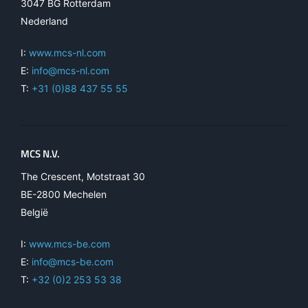
3047 BG Rotterdam
Nederland
I:
www.mcs-nl.com
E:
info@mcs-nl.com
T:
+31 (0)88 437 55 55
MCS N.V.
The Crescent, Motstraat 30
BE-2800 Mechelen
België
I:
www.mcs-be.com
E:
info@mcs-be.com
T:
+32 (0)2 253 53 38